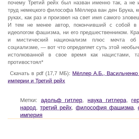
почему Третий рейх был назван именно так, а не
труд немецкого философа Мёллера ван ден Брука, к
руках, как раз и произвел на свет имя самого злове
И тем не менее автор, покончивший с собой в 
идеологом фашизма, ни его предшественником. Кра
и мистический национализм плюс мечта об 
социализме, — вот что определяет суть зтой необыч
истолкованной в свое время как нацистами, т
противостоял*
Скачать в pdf (17,7 МБ):
Мёллер А.Б., Васильченко
империи и Третий рейх
Метки:
адольф гитлер
,
наука гитлера
,
ге
народ
,
третий рейх
,
философия фашизма
,
империя