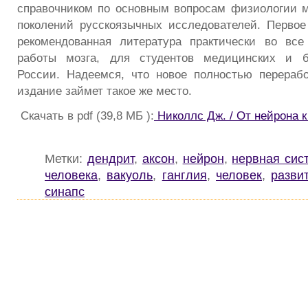
справочником по основным вопросам физиологии м
поколений русскоязычных исследователей. Первое
рекомендованная литература практически во все
работы мозга, для студентов медицинских и б
России. Надеемся, что новое полностью перераб
издание займет такое же место.
Скачать в pdf (39,8 МБ ):
Николлс Дж. / От нейрона к
Метки:
дендрит
,
аксон
,
нейрон
,
нервная сис
человека
,
вакуоль
,
ганглия
,
человек
,
разви
синапс