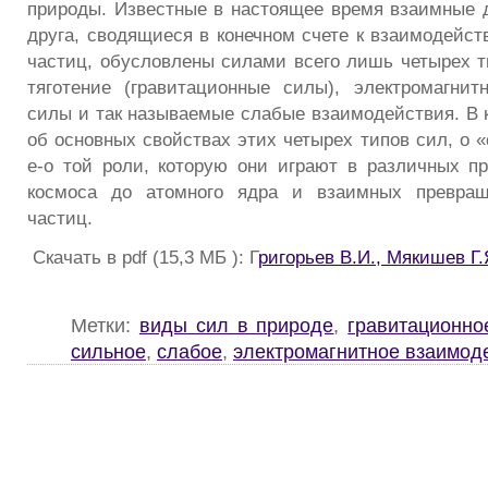
природы. Известные в настоящее время взаимные д
друга, сводящиеся в конечном счете к взаимодейст
частиц, обусловлены силами всего лишь четырех т
тяготение (гравитационные силы), электромагни
силы и так называемые слабые взаимодействия. В к
об основных свойствах этих четырех типов сил, о 
е-о той роли, которую они играют в различных п
космоса до атомного ядра и взаимных превращ
частиц.
Скачать в pdf (15,3 МБ ): Г
ригорьев В.И., Мякишев Г.
Метки:
виды сил в природе
,
гравитационно
сильное
,
слабое
,
электромагнитное взаимод