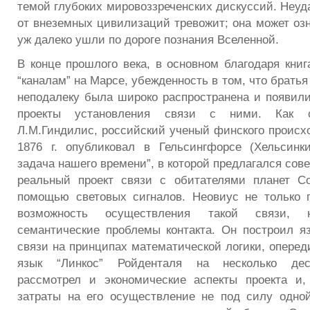
темой глубоких мировоззреченских дискуссий. Неуд
от внеземных цивилизаций тревожит; она может озн
уж далеко ушли по дороге познания Вселенной.
В конце прошлого века, в основном благодаря кни
“каналам” на Марсе, убежденность в том, что братья
неподалеку была широко распространена и появил
проекты установления связи с ними. Как о
Л.М.Гиндилис, российский ученый финского происх
1876 г. опубликовал в Гельсингфорсе (Хельсинк
задача нашего времени”, в которой предлагался сов
реальный проект связи с обитателями планет С
помощью световых сигналов. Неовиус не только 
возможность осуществления такой связи,
семантические проблемы контакта. Он построил я
связи на принципах математической логики, оперед
язык “Линкос” Ройденталя на несколько дес
рассмотрел и экономические аспекты проекта и,
затраты на его осуществление не под силу одно