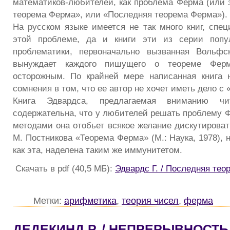
математиков-любителей, как проблема Ферма (или 
теорема Ферма», или «Последняя теорема Ферма»).
На русском языке имеется не так много книг, спе
этой проблеме, да и книги эти из серии попу
проблематики, первоначально вызванная Вольфск
вынуждает каждого пишущего о теореме Фер
осторожным. По крайней мере написанная книга 
сомнения в том, что ее автор не хочет иметь дело с
Книга Эдвардса, предлагаемая вниманию чит
содержательна, что у любителей решать проблему
методами она отобьет всякое желание дискутировать
М. Постникова «Теорема Ферма» (М.: Наука, 1978), 
как эта, наделена таким же иммунитетом.
Скачать в pdf (40,5 МБ):
Эдвардс Г. / Последняя те
Метки:
арифметика
,
теория чисел
,
ферма
ДЕДЕКИНД Р. / НЕПРЕРЫВНОСТЬ