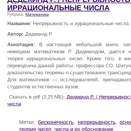
ИРРАЦИОНАЛЬНЫЕ ЧИСЛА
Рубрика:
Математика
Название:
Непрерывность и иррациональные числа
Автор:
Дедекинд Р.
Аннотация:
В настоящей небольшой книге, на
немецким математиком Р. Дедекиндом, дается н
теории иррациональных чисел. Кроме того, в кн
переводчика данной работы, профессора СО. Шатун
доказательство теоремы о существовании трансценд
Для математиков — исследователей, преподавате
студентов естественных вузов.
Скачать в pdf (2,25 МБ):
Дедекинд Р. / Непрерывнос
числа
Метки:
бесконечность
,
непрерывность
,
осн
теория чисел
,
числа и их обоснование