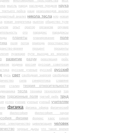
здание
многомерные пространства
мозг
наука
века
мысль
народ
наследие предков
 третьего рейха
наци
неархимедов анализ
никола тесла
андартный анализ
нло
новая
ка
новая энергетика
ньютон
общество туле
ьтизм
опыт
оратор
организм
оружие
ительность
ото
парадокс
парадоксы
планеты
поле
миды
планирование
тика
поля
поток
природа
пространство
транство-время
процент
проценты
логия
пуанкаре
пути выхода из кризиса
о
развитие
разум
революция
рейх
тивизм
родина
россия
русская советская
русский
астика
русские ученые
русский
д
свет
русь
свободная энергия
свободное
ричество
сила
синергетика
славяне
теория относительности
ание
сталин
тесла
одинамика
техника
технология
тор
труд
ион
торсионные поля
третий рейх
учителям
вия
успех
учение
ученые
ученый
физика
мен
физика эфира
физический
ум
философия
философия науки
ософия физики
форекс
хаос
химия
человек
дное электричество
цивилизация
вечество
черные дыры
что такое время