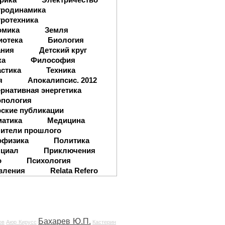
тродинамика
ротехника
омика
Земля
иотека
Биология
ания
Детский круг
ка
Философия
стика
Техника
я
Апокалипсис. 2012
рнативная энергетика
опология
ские публикации
матика
Медицина
ители прошлого
офизика
Политика
нциал
Приключения
о
Психология
вления
Relata Refero
Бахарев Ю.П.
ов
Аюр Кирусс
Кастерин