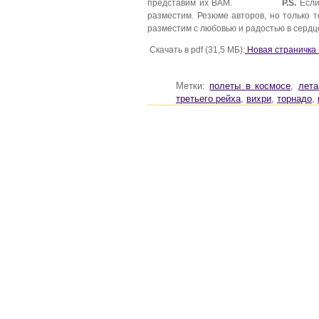
представим их ВАМ.
P.S.
Если
разместим. Резюме авторов, но только 
разместим с любовью и радостью в сердц
Скачать в pdf (31,5 МБ):
Новая страничка
Метки:
полеты в космосе
,
лета
третьего рейха
,
вихри
,
торнадо
,