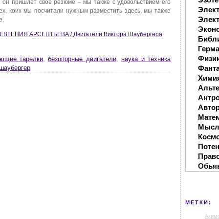
 он пришлет свое резюме – мы также с удовольствием его
Элек
тех, коих мы посчитали нужным разместить здесь, мы также
Элект
е.
Экон
 ЕВГЕНИЯ АРСЕНТЬЕВА / Двигатели Виктора Шаубергера
Библ
Герм
Физи
ющие тарелки
,
безопорные двигатели
,
наука и техника
Фанта
шаубергер
Хими
Альте
Антр
Автор
Мате
Мысл
Косм
Поте
Прав
Обья
МЕТКИ:
Аким