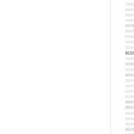
Тими
аки
альте
альт
анти
биоло
взры
валю
топл
все
гени
герм
гитле
жизн
звез
излу
иноп
истор
кван
кван
числ
креди
лета
мате