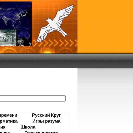
:
времени
Русский Круг
рматика
Игры разума
рия
Школа
рика
Электричество