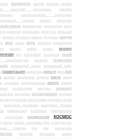
Шаубергер
рязев
Шипов
адольф гитлер
мов анатолий евгеньевич
алгебра
рнатива
альтернативная энергетика
ернативная энергия
анализ
аненербе
релятивизм
арифметика
археология
атом
гия развития
биофизика
богатство
большой
вакуум
в
борьба русского народа
будущее
века
вода
та
вихри
водород
водородное
время
иво
воздух
война
волны
ленная
гений
вуз
гейзенберг
генератор
геометрия
й электричества
геология
ания
германский народ
германский рейх
гравитация
деньги
дух
р
двигатель
диск
ь
закон
загадки
загадочное
задания
заряд
земля
ды
здоровье
землетрясения
знания
инженер
чение
изобретения
импульс
исследования
ланетяне
интеллект
история
ия науки
капитал
катастрофы
катушка теслы
т
квантовая механика
квантовая физика
ты
кибернетика
колебания
комплексные
космос
космология
а
космогония
т
кризис
кризис экономики
круг
культура
лес
ющие тарелки
луч
маг
магнетизм
матика
материя
механика
микро