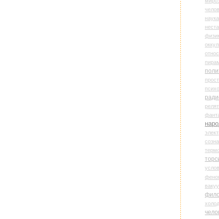
миро
чело
наука
нест
физи
оккул
относ
пира
поли
прос
психо
ради
реля
фант
наро
элект
созн
терм
торс
усло
фено
ваку
фил
холо
чело