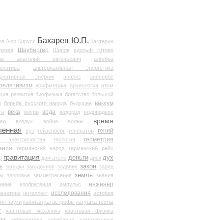
Бахарев Ю.П.
ов
Аюр Кирусс
Кастерин
Шаубергер
рязев
Шипов
адольф гитлер
мов анатолий евгеньевич
алгебра
рнатива
альтернативная энергетика
ернативная энергия
анализ
аненербе
релятивизм
арифметика
археология
атом
гия развития
биофизика
богатство
большой
вакуум
в
борьба русского народа
будущее
века
вода
та
вихри
водород
водородное
время
иво
воздух
война
волны
ленная
гений
вуз
гейзенберг
генератор
геометрия
й электричества
геология
ания
германский народ
германский рейх
гравитация
деньги
дух
р
двигатель
диск
ь
закон
загадки
загадочное
задания
заряд
земля
ды
здоровье
землетрясения
знания
инженер
чение
изобретения
импульс
исследования
ланетяне
интеллект
история
ия науки
капитал
катастрофы
катушка теслы
т
квантовая механика
квантовая физика
ты
кибернетика
колебания
комплексные