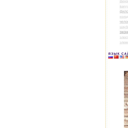
фено
ваку
фил
холо
чело
шауб
экон
элек
элем
ЯЗЫК СА