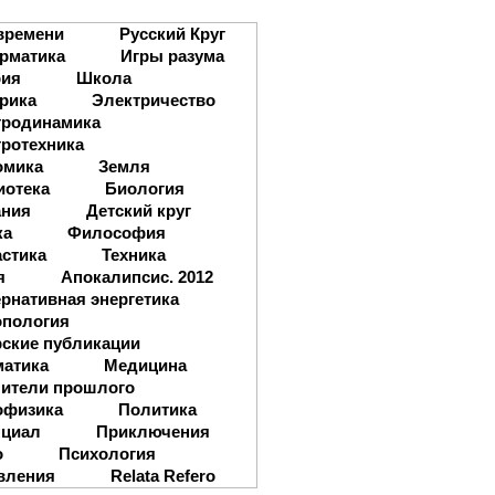
:
времени
Русский Круг
рматика
Игры разума
рия
Школа
рика
Электричество
тродинамика
ротехника
омика
Земля
иотека
Биология
ания
Детский круг
ка
Философия
стика
Техника
я
Апокалипсис. 2012
рнативная энергетика
опология
ские публикации
матика
Медицина
ители прошлого
офизика
Политика
нциал
Приключения
о
Психология
вления
Relata Refero