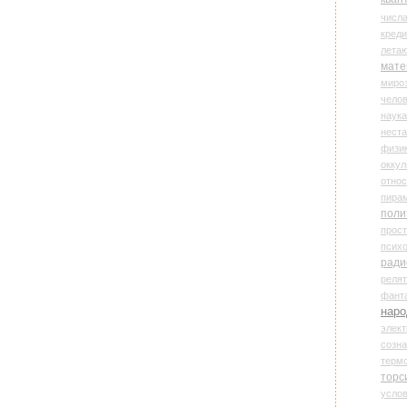
числ
креди
лета
мате
миро
чело
наука
нест
физи
оккул
относ
пира
поли
прос
психо
ради
реля
фант
наро
элект
созн
терм
торс
усло