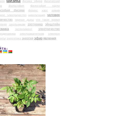
физика
мен
физика эфира
физический
ум
философия
философия науки
ософия физики
форекс
хаос
химия
человек
дное электричество
цивилизация
вечество
черные дыры
что такое время
эзотерика
эйнштейн
ергер
школьникам
омика
электричество
эксперимент
тродинамика
электромагнетизм
электрон
эфир
энергия
явления
енты
энергетика
ЙТА: