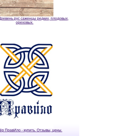
ревень.рус саженцы редких, плодовых,
ореховых.
ёр ПравИло - купить. Отзывы, цены.