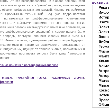
нять, что это псевдопроблема), ни в обзор решений этой
РУБРИКИ
ным, можно даже сказать “узким” вопросом, который однако
Река 
в общую проблему, как знает каждый. Именно, мы займемся
Инфо
ЕНЦИАЛЬНЫХ УРАВНЕНИЙ. Ведь уже подробностями
Исто
я: пользоваться ли дифференциальными уравнениями
Эзоте
 же НЕЛИНЕЙНЫМИ, например, третьего порядка (как И.
Элек
опавшей в словари частью русского языка и не попавшей, но
Элект
вание дифференциальных уравнений с самого начала было
ов природы, пользуясь знанием которых можно было бы
Экон
Иными словами, с детерминацией настоящим будущего.
Библ
исание отличия такого математического предсказания от
Герм
их, индуктивных, идущих от тайного знания, нормативных и
Физи
законченная постановка вопроса была дана Лапласом и
Фанта
инизм”.
Хими
новные понятия о нестандартном анализе
Альте
Антр
Автор
о малые
,
нелинейная наука
,
неархимедов анализ
,
Мате
флюксии
Мысл
Косм
Поте
Прав
Обья