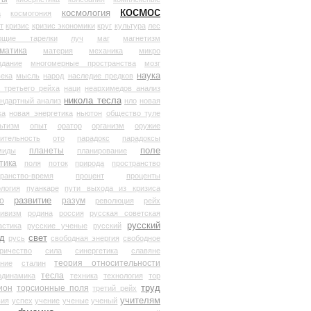
космос
космология
а
космогония
т
кризис
кризис экономики
круг
культура
лес
ющие тарелки
луч
маг
магнетизм
матика
материя
механика
микро
здание
многомерные пространства
мозг
наука
века
мысль
народ
наследие предков
 третьего рейха
наци
неархимедов анализ
никола тесла
андартный анализ
нло
новая
ка
новая энергетика
ньютон
общество туле
ьтизм
опыт
оратор
организм
оружие
ительность
ото
парадокс
парадоксы
планеты
поле
миды
планирование
тика
поля
поток
природа
пространство
транство-время
процент
проценты
логия
пуанкаре
пути выхода из кризиса
о
развитие
разум
революция
рейх
тивизм
родина
россия
русская советская
русский
астика
русские ученые
русский
д
свет
русь
свободная энергия
свободное
ричество
сила
синергетика
славяне
теория относительности
ание
сталин
тесла
одинамика
техника
технология
тор
труд
ион
торсионные поля
третий рейх
учителям
вия
успех
учение
ученые
ученый