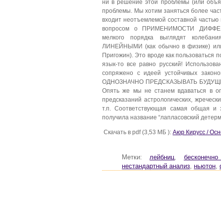
ни в решение этой проблемы (или объяс
проблемы. Мы хотим заняться более част
входит неотъемлемой составной частью 
вопросом о ПРИМЕНИМОСТИ ДИФФЕР
мелкого порядка выглядят колебани
ЛИНЕЙНЫМИ (как обычно в физике) или
Пригожин). Это вроде как пользоваться п
язык-то все равно русский! Использо
сопряжено с идеей устойчивых закон
ОДНОЗНАЧНО ПРЕДСКАЗЫВАТЬ БУДУЩЕЕ. 
Опять же мы не станем вдаваться в оп
предсказаний астрологических, жреческ
т.п. Соответствующая самая общая и 
получила название “лапласовский детерм
Скачать в pdf (3,53 МБ ):
Аюр Кирусс / Ос
Метки:
лейбниц
,
бесконечн
нестандартный анализ
,
ньютон
,