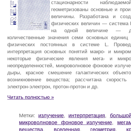
стационарности наблюда
геометризованы основные и про
величины. Разработана и соз
физических величин — система L
на одной величине — дл
количественные значения семи основных единиц
физических постоянных в системе L. Проведе
интерпретация основных понятий макро- и микро
некоторые физические явления мега- и микро
неопределенностей, микроволновое фоновое излуче
дыры, красное смешение галактических объект
возникновение вещества; рассчитана скорость
электрон-электрон, протон-протон и др.
Читать полностью »
Метки:
излучение
,
интерпретация
,
большо
микроволновое фоновое излучение
,
мега
вещества
,
вселенная
,
геометрия
,
к