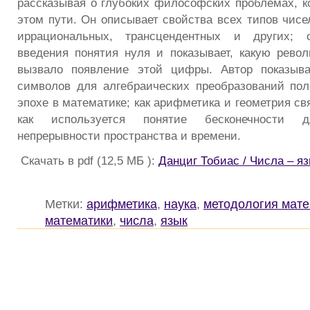
рассказывая о глубоких философских проблемах, к
этом пути. Он описывает свойства всех типов чисе
иррациональных, трансцендентных и других; о
введения понятия нуля и показывает, какую рев
вызвало появление этой цифры. Автор показывае
символов для алгебраических преобразований по
эпохе в математике; как арифметика и геометрия с
как используется понятие бесконечности д
непрерывности пространства и времени.
Скачать в pdf (12,5 МБ ):
Данциг Тобиас / Числа – яз
Метки:
арифметика
,
наука
,
методология мате
математики
,
числа
,
язык