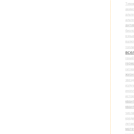
Тими
аки
альте
альт
анти
биоло
взры
валю
топл
все
гени
герм
гитле
жизн
звез
излу
иноп
истор
кван
кван
числ
креди
лета
мате