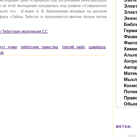
 экспедиция Эрнста Шефера под патронажем рейхсфю-рера
Элек
я об этой экспедиции находилась под грифом «Совершенно
 было что… В книге А. В. Васильченко впервые на русском
Элект
ефера «Тайны Тибета» и проясняются многие белые пятна
Экон
Библ
Герм
 / Тибетская экспедиция СС
Физи
Фанта
кут хуми
,
тибетские таинства
,
третий рейх
,
шамбала
,
Хими
ов
Альте
Антр
Автор
Мате
Мысл
Косм
Поте
Прав
Обья
МЕТКИ:
Аким