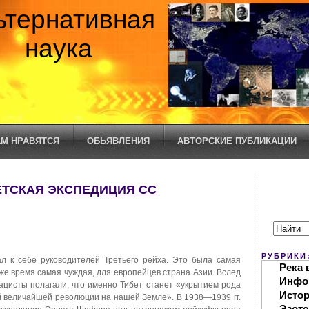
ьтернативная
наука
М НРАВЯТСЯ
ОБЬЯВЛЕНИЯ
АВТОРСКИЕ ПУБЛИКАЦИИ
БЕТСКАЯ ЭКСПЕДИЦИЯ СС
РУБРИКИ
вал к себе руководителей Третьего рейха. Это была самая
Река 
 же время самая чуждая, для европейцев страна Азии. Вслед
Инфо
цисты полагали, что именно Тибет станет «укрытием рода
Исто
ой величайшей революции на нашей Земле». В 1938—1939 гг.
Эзоте