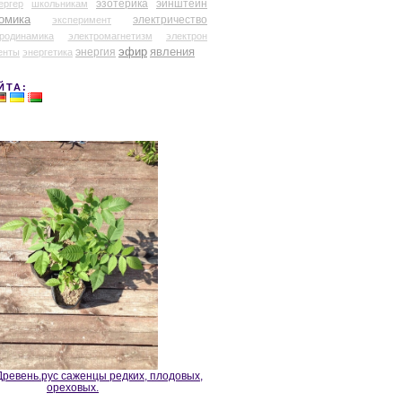
эзотерика
эйнштейн
ергер
школьникам
омика
электричество
эксперимент
тродинамика
электромагнетизм
электрон
эфир
энергия
явления
енты
энергетика
ЙТА:
ревень.рус саженцы редких, плодовых,
ореховых.