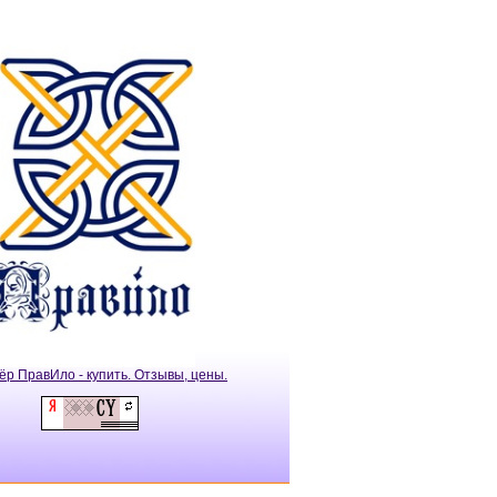
ёр ПравИло - купить. Отзывы, цены.