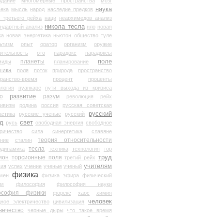
здание
многомерные пространства
мозг
наука
века
мысль
народ
наследие предков
 третьего рейха
наци
неархимедов анализ
никола тесла
андартный анализ
нло
новая
ка
новая энергетика
ньютон
общество туле
ьтизм
опыт
оратор
организм
оружие
ительность
ото
парадокс
парадоксы
планеты
поле
миды
планирование
тика
поля
поток
природа
пространство
транство-время
процент
проценты
логия
пуанкаре
пути выхода из кризиса
о
развитие
разум
революция
рейх
тивизм
родина
россия
русская советская
русский
астика
русские ученые
русский
д
свет
русь
свободная энергия
свободное
ричество
сила
синергетика
славяне
теория относительности
ание
сталин
тесла
одинамика
техника
технология
тор
труд
ион
торсионные поля
третий рейх
учителям
вия
успех
учение
ученые
ученый
физика
мен
физика эфира
физический
ум
философия
философия науки
ософия физики
форекс
хаос
химия
человек
дное электричество
цивилизация
вечество
черные дыры
что такое время