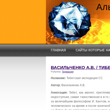
Ал
ГЛАВНАЯ
САЙТЫ КОТОРЫЕ НА
ВАСИЛЬЧЕНКО А.В. / ТИ
Рубрика:
Германия
Название:
Тибетская экспедиция СС
Автор:
Васильченко А.В.
Аннотация:
Тибет, как магнит, притяги
недоступная, самая таинственная и в то
за величайшим философом И. Кантом, на
человеческого на время и после конечн