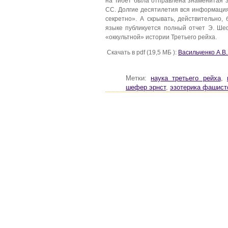
на Тибет была отправлена знаменитая
СС. Долгие десятилетия вся информаци
секретно». А скрывать, действительно,
языке публикуется полный отчет Э. Ш
«оккультной» истории Третьего рейха.
Скачать в pdf (19,5 МБ ):
Васильченко А.В.
Метки:
наука третьего рейха
,
шефер эрнст
,
эзотерика фашист