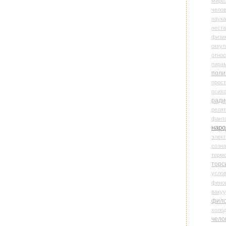
миро
чело
наука
нест
физи
оккул
относ
пира
поли
прос
психо
ради
реля
фант
наро
элект
созн
терм
торс
усло
фено
ваку
фил
холо
чело