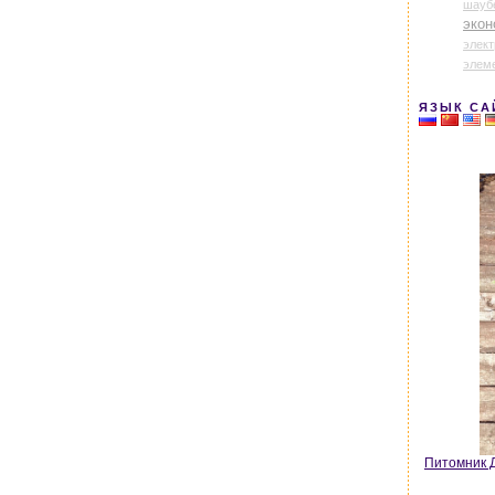
шауб
экон
элек
элем
ЯЗЫК СА
Питомник Д