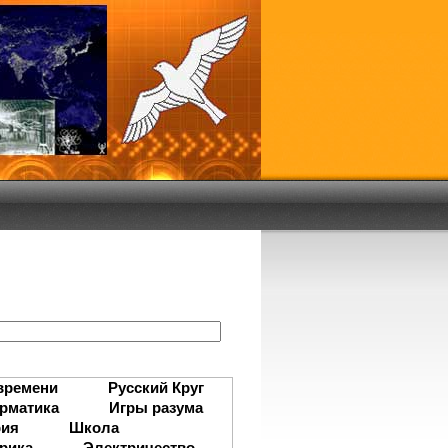
:
времени
Русский Круг
рматика
Игры разума
рия
Школа
рика
Электричество