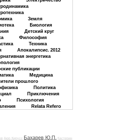
тродинамика
ротехника
омика
Земля
иотека
Биология
ания
Детский круг
ка
Философия
стика
Техника
я
Апокалипсис. 2012
рнативная энергетика
опология
ские публикации
матика
Медицина
ители прошлого
офизика
Политика
нциал
Приключения
о
Психология
вления
Relata Refero
Бахарев Ю.П.
ов
Аюр Кирусс
Кастерин