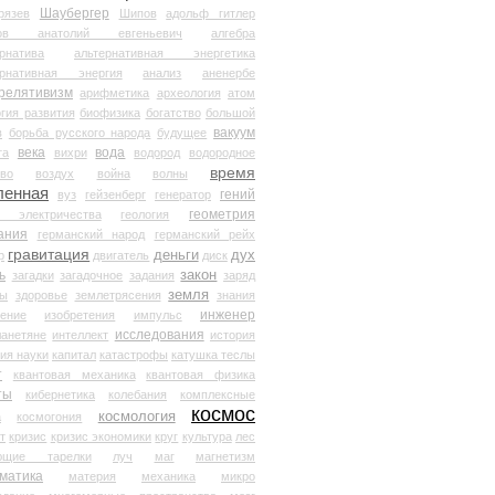
Шаубергер
рязев
Шипов
адольф гитлер
мов анатолий евгеньевич
алгебра
рнатива
альтернативная энергетика
ернативная энергия
анализ
аненербе
релятивизм
арифметика
археология
атом
гия развития
биофизика
богатство
большой
вакуум
в
борьба русского народа
будущее
века
вода
та
вихри
водород
водородное
время
иво
воздух
война
волны
ленная
гений
вуз
гейзенберг
генератор
геометрия
й электричества
геология
ания
германский народ
германский рейх
гравитация
деньги
дух
р
двигатель
диск
ь
закон
загадки
загадочное
задания
заряд
земля
ды
здоровье
землетрясения
знания
инженер
чение
изобретения
импульс
исследования
ланетяне
интеллект
история
ия науки
капитал
катастрофы
катушка теслы
т
квантовая механика
квантовая физика
ты
кибернетика
колебания
комплексные
космос
космология
а
космогония
т
кризис
кризис экономики
круг
культура
лес
ющие тарелки
луч
маг
магнетизм
матика
материя
механика
микро