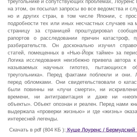
треугольнике и сопутствующих проблемах, Лоуренс 
на этом, он посылал запросы во все ведомства и с
но и других стран, в том числе Японии, с про
подробности тех или иных несчастных случаев на м
страницу за страницей проштудировал сообщен
рапортов о расследовании причин катастроф, п
разбирательств. Он досконально изучил справоч
статей, помещенных в «Нью-Йорк тайме» за пери
Логика исследования неизбежно привела автора к
называемых научных гипотез, пытающихся о
треугольника». Перед фактами поблекли и они. 
перед обломками. Они свидетельствовали о ката
были повинны ни «лучи смерти», ни искривлени
времени, ни антигравитация и даже ни «неоп
объекты». Объект опознан и реален. Перед нами кни
выдержала «проверки жизнью» и где «жизнь» оказ
интересней легенды.
Скачать в pdf (804 КБ ):
Куше Лоуренс / Бермудский 