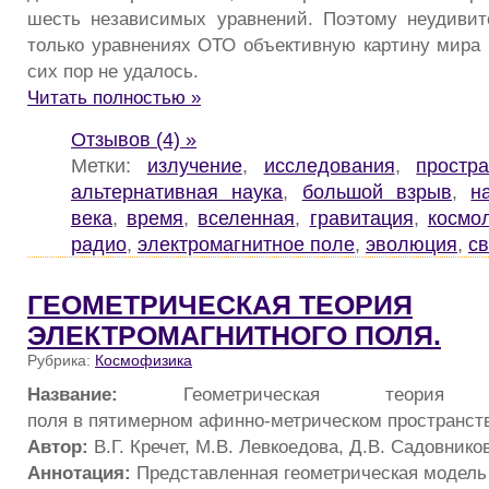
шесть независимых уравнений. Поэтому неудивит
только уравнениях ОТО объективную картину мира 
сих пор не удалось.
Читать полностью »
Отзывов (4) »
Метки:
излучение
,
исследования
,
простра
альтернативная наука
,
большой взрыв
,
н
века
,
время
,
вселенная
,
гравитация
,
космо
радио
,
электромагнитное поле
,
эволюция
,
св
ГЕОМЕТРИЧЕСКАЯ ТЕОРИЯ
ЭЛЕКТРОМАГНИТНОГО ПОЛЯ.
Рубрика:
Космофизика
Название:
Геометрическая теория элек
поля в пятимерном афинно-метрическом пространст
Автор:
В.Г. Кречет, М.В. Левкоедова, Д.В. Садовников
Аннотация:
Представленная геометрическая модель