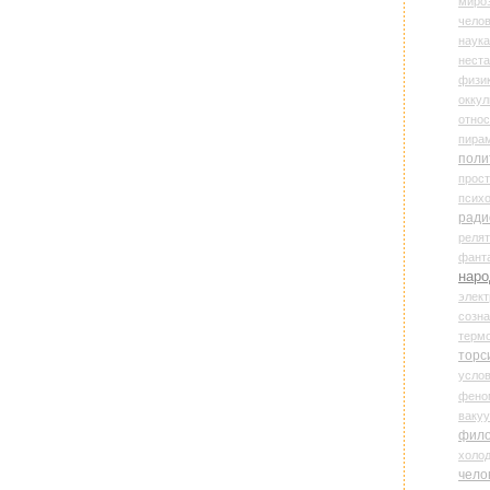
миро
чело
наука
нест
физи
оккул
относ
пира
поли
прос
психо
ради
реля
фант
наро
элект
созн
терм
торс
усло
фено
ваку
фил
холо
чело