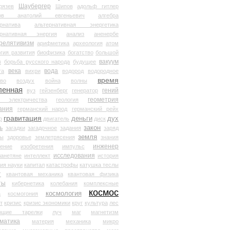
Шаубергер
рязев
Шипов
адольф гитлер
мов анатолий евгеньевич
алгебра
рнатива
альтернативная энергетика
ернативная энергия
анализ
аненербе
релятивизм
арифметика
археология
атом
гия развития
биофизика
богатство
большой
вакуум
в
борьба русского народа
будущее
века
вода
та
вихри
водород
водородное
время
иво
воздух
война
волны
ленная
гений
вуз
гейзенберг
генератор
геометрия
й электричества
геология
ания
германский народ
германский рейх
гравитация
деньги
дух
р
двигатель
диск
ь
закон
загадки
загадочное
задания
заряд
земля
ды
здоровье
землетрясения
знания
инженер
чение
изобретения
импульс
исследования
ланетяне
интеллект
история
ия науки
капитал
катастрофы
катушка теслы
т
квантовая механика
квантовая физика
ты
кибернетика
колебания
комплексные
космос
космология
а
космогония
т
кризис
кризис экономики
круг
культура
лес
ющие тарелки
луч
маг
магнетизм
матика
материя
механика
микро