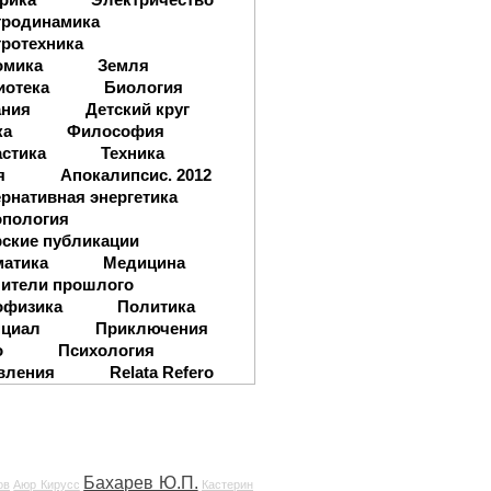
тродинамика
ротехника
омика
Земля
иотека
Биология
ания
Детский круг
ка
Философия
стика
Техника
я
Апокалипсис. 2012
рнативная энергетика
опология
ские публикации
матика
Медицина
ители прошлого
офизика
Политика
нциал
Приключения
о
Психология
вления
Relata Refero
Бахарев Ю.П.
ов
Аюр Кирусс
Кастерин