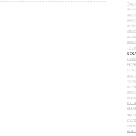
Тими
аки
альте
альт
анти
биоло
взры
валю
топл
все
гени
герм
гитле
жизн
звез
излу
иноп
истор
кван
кван
числ
креди
лета
мате