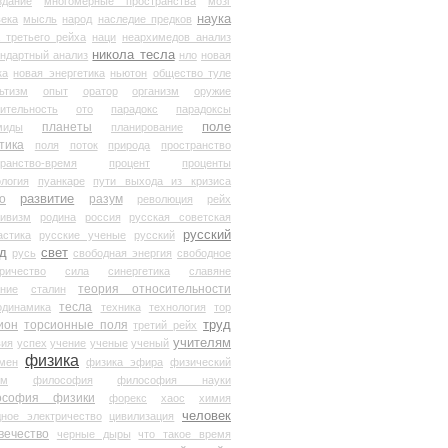
здание
многомерные пространства
мозг
наука
века
мысль
народ
наследие предков
 третьего рейха
наци
неархимедов анализ
никола тесла
андартный анализ
нло
новая
ка
новая энергетика
ньютон
общество туле
ьтизм
опыт
оратор
организм
оружие
ительность
ото
парадокс
парадоксы
планеты
поле
миды
планирование
тика
поля
поток
природа
пространство
транство-время
процент
проценты
логия
пуанкаре
пути выхода из кризиса
о
развитие
разум
революция
рейх
тивизм
родина
россия
русская советская
русский
астика
русские ученые
русский
д
свет
русь
свободная энергия
свободное
ричество
сила
синергетика
славяне
теория относительности
ание
сталин
тесла
одинамика
техника
технология
тор
труд
ион
торсионные поля
третий рейх
учителям
вия
успех
учение
ученые
ученый
физика
мен
физика эфира
физический
ум
философия
философия науки
ософия физики
форекс
хаос
химия
человек
дное электричество
цивилизация
вечество
черные дыры
что такое время