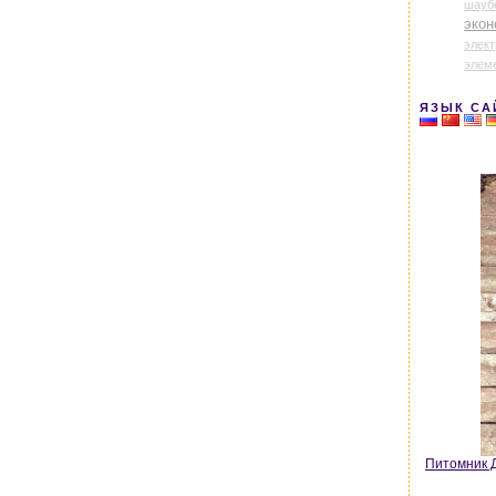
шауб
экон
элек
элем
ЯЗЫК СА
Питомник Д