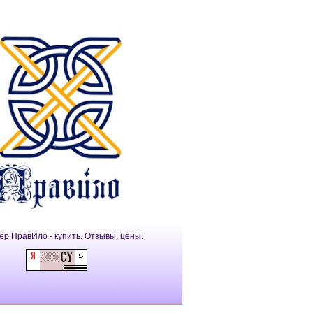
ёр ПравИло - купить. Отзывы, цены.