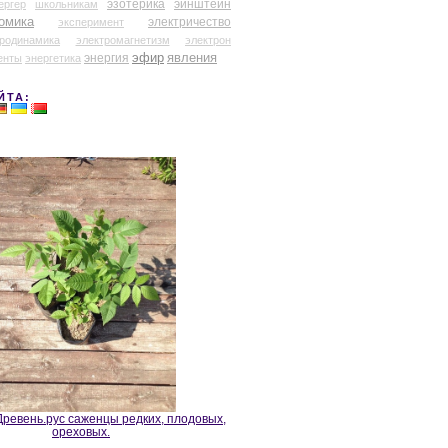
эзотерика
эйнштейн
ергер
школьникам
омика
электричество
эксперимент
тродинамика
электромагнетизм
электрон
эфир
энергия
явления
енты
энергетика
ЙТА:
ревень.рус саженцы редких, плодовых,
ореховых.