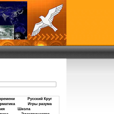
:
времени
Русский Круг
рматика
Игры разума
рия
Школа
рика
Электричество