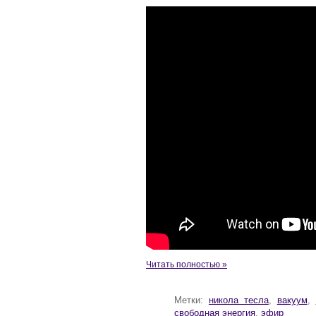
Читать полностью »
Метки:
никола тесла
,
вакуум
,
свободная энергия
,
эфир