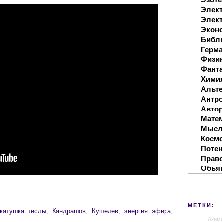
Элек
Элект
Экон
Библ
Герм
Физи
Фанта
Хими
Альте
Антр
Автор
Мате
Мысл
Косм
Поте
Прав
Обья
МЕТКИ:
катушка теслы
,
Кандрашов
,
Кушелев
,
энергия эфира
,
Аким