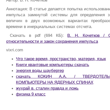
Автор: В. Н. Кочетков
Аннотация: В статье делается попытка использован
импульса замкнутой системы для определения з
величин в двух возможных вариантах преобраз
времени в инерциальных системах отсчета.
Скачать в pdf (694 КБ):
В. Н. Кочетков / 
относительности и закон сохранения импульса
vixri.com
Что такое время, пространство, материя, язык
Книги квантовые компьютеры скачать
энергия воды шаубергер
скачать КОКИН А.А. / ТВЕРДОТЕЛ
КОМПЬЮТЕРЫ НА ЯДЕРНЫХ СПИНАХ
жухрай в. сталин правда и ложь
физика 9 класс