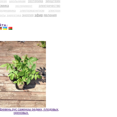
эзотерика
эйнштейн
ергер
школьникам
омика
электричество
эксперимент
тродинамика
электромагнетизм
электрон
эфир
энергия
явления
енты
энергетика
ЙТА:
ревень.рус саженцы редких, плодовых,
ореховых.