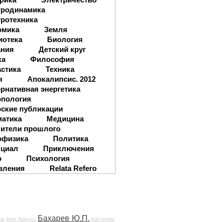
тродинамика
ротехника
омика
Земля
иотека
Биология
ания
Детский круг
ка
Философия
стика
Техника
я
Апокалипсис. 2012
рнативная энергетика
опология
ские публикации
матика
Медицина
ители прошлого
офизика
Политика
нциал
Приключения
о
Психология
вления
Relata Refero
Бахарев Ю.П.
ов
Аюр Кирусс
Кастерин