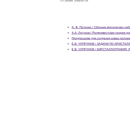
Отзывы закрыты
А. Ф. Потехин / Сборник критических рабо
А.А. Логунов / Релятивистская теория г
Предпосылки для создания новых полож
Е.В. ЧУПРУНОВ / ЗАДАЧИ ПО КРИСТА
Е.В. ЧУПРУНОВ / КИРСТАЛЛОГРАФИЯ.