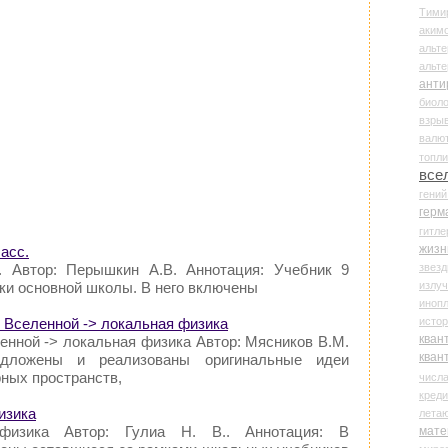
Тими
аки
альте
альт
анти
биоло
взры
валю
топл
все
гени
герм
гитле
жизн
ласс.
звез
с. Автор: Перышкин А.В. Аннотация: Учебник 9
излу
ки основной школы. В него включены
иноп
истор
 Вселенной -> локальная физика
кван
енной -> локальная физика Автор: Мясников В.М.
кван
едложены и реализованы оригинальные идеи
рных пространств,
числ
креди
изика
лета
 физика Автор: Гулиа Н. В.. Аннотация: В
мате