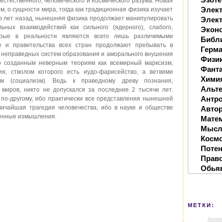
естественного, человеческого и Космического разума. Новая
Элек
ом, о сущности мира, тогда как традиционная физика изучает
сто лет назад, нынешняя физика продолжает манипулировать
Элект
ных взаимодействий как сильного (ядерного), слабого,
Экон
торые в реальности являются всего лишь различимыми
Библ
е и правительства всех стран продолжают пребывать в
Герм
 неправедных систем образования и аморального внушения
Физи
но созданным неверным теориям как всемирный марксизм,
Фанта
, стволом которого есть иудо-фарисейство, а ветвями
Хими
зм (социализм). Ведь к праведному древу познания,
Альте
миров, никто не допускался за последние 2 тысячи лет.
Антр
по-другому, ибо практически все представления нынешней
ичайшая трагедия человечества, ибо в науке и обществе
Автор
твенные измышления.
Мате
Мысл
Косм
Поте
Прав
Обья
МЕТКИ:
Аким