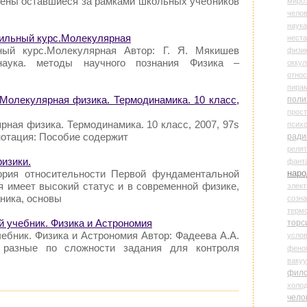
ены оставшиеся за рамками школьных учебников
миро
чело
наука
фильный курс.Молекулярная
нест
ный курс.Молекулярная Автор: Г. Я. Мякишев
физи
наука. методы научного познания Физика –
оккул
относ
пира
 Молекулярная физика. Термодинамика. 10 класс,
поли
прос
рная физика. Термодинамика. 10 класс, 2007, 97s
психо
нотация: Пособие содержит
ради
реля
изики.
фант
наро
ория относительности Первой фундаментальной
я имеет высокий статус и в современной физике,
элект
ника, основы
созн
терм
й учебник. Физика и Астрономия
торс
ебник. Физика и Астрономия Автор: Фадеева А.А.
усло
т разные по сложности задания для контроля
фено
ваку
фил
холо
чело