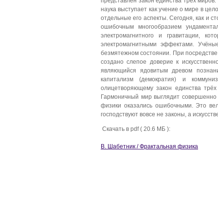
представлен закон единства трёх миров: 
наука выступает как учение о мире в цел
отдельные его аспекты. Сегодня, как и 
ошибочным многообразием ундаменталь
электромагнитного и гравитации, ко
электромагнитными эффектами. Учёны
безмятежном состоянии. При посредстве
создано слепое доверие к искусствен
являющийся ядовитым древом познания
капитализм (демократия) и коммуни
олицетворяющему закон единства трёх 
Гармоничный мир выглядит совершенно 
физики оказались ошибочными. Это вел
господствуют вовсе не законы, а искусс
Скачать в pdf ( 20.6 МБ ):
В. Шабетник / Фрактальная физика