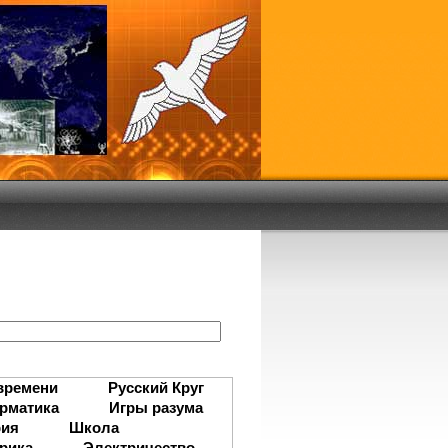
:
времени
Русский Круг
рматика
Игры разума
рия
Школа
рика
Электричество