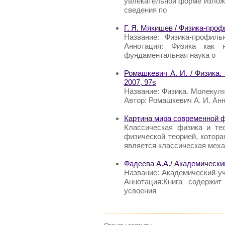
увлекательной форме излож
сведения по
Г. Я. Мякишев / Физика-про
Название: Физика-профиль
Аннотация: Физика как 
фундаментальная наука о
Ромашкевич А. И. / Физика.
2007, 97s
Название: Физика. Молекуля
Автор: Ромашкевич А. И. Ан
Картина мира современной ф
Классическая физика и те
физической теорией, котора
является классическая меха
Фадеева А.А./ Академически
Название: Академический уч
Аннотация:Книга содержи
усвоения