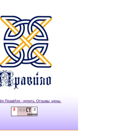
ёр ПравИло - купить. Отзывы, цены.