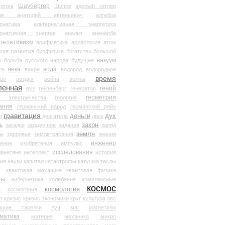
Шаубергер
рязев
Шипов
адольф гитлер
мов анатолий евгеньевич
алгебра
рнатива
альтернативная энергетика
ернативная энергия
анализ
аненербе
релятивизм
арифметика
археология
атом
гия развития
биофизика
богатство
большой
вакуум
в
борьба русского народа
будущее
века
вода
та
вихри
водород
водородное
время
иво
воздух
война
волны
ленная
гений
вуз
гейзенберг
генератор
геометрия
й электричества
геология
ания
германский народ
германский рейх
гравитация
деньги
дух
р
двигатель
диск
ь
закон
загадки
загадочное
задания
заряд
земля
ды
здоровье
землетрясения
знания
инженер
чение
изобретения
импульс
исследования
ланетяне
интеллект
история
ия науки
капитал
катастрофы
катушка теслы
т
квантовая механика
квантовая физика
ты
кибернетика
колебания
комплексные
космос
космология
а
космогония
т
кризис
кризис экономики
круг
культура
лес
ющие тарелки
луч
маг
магнетизм
матика
материя
механика
микро