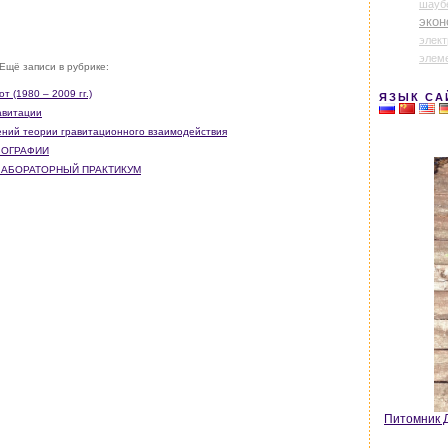
шауб
экон
элек
элем
Ещё записи в рубрике:
т (1980 – 2009 гг.)
ЯЗЫК СА
равитации
ений теории гравитационного взаимодействия
ЛЛОГРАФИИ
 ЛАБОРАТОРНЫЙ ПРАКТИКУМ
Питомник Д