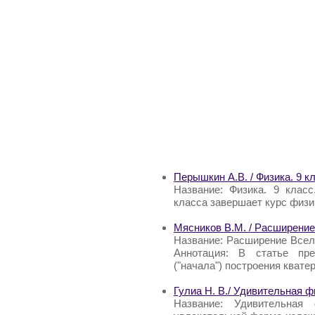
Перышкин А.В. / Физика. 9 к
Название: Физика. 9 клас
класса завершает курс физи
Мясников В.М. / Расширение
Название: Расширение Всел
Аннотация: В статье пр
("начала") построения квате
Гулиа Н. В./ Удивительная ф
Название: Удивительная