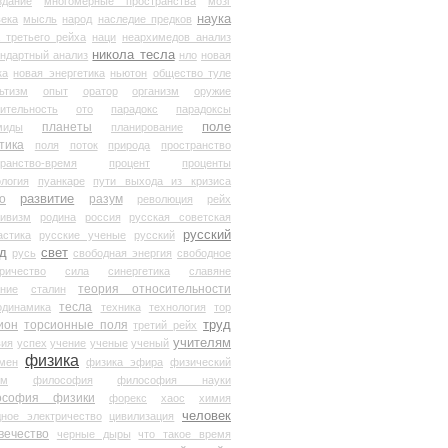
здание
многомерные пространства
мозг
наука
века
мысль
народ
наследие предков
 третьего рейха
наци
неархимедов анализ
никола тесла
андартный анализ
нло
новая
ка
новая энергетика
ньютон
общество туле
ьтизм
опыт
оратор
организм
оружие
ительность
ото
парадокс
парадоксы
планеты
поле
миды
планирование
тика
поля
поток
природа
пространство
транство-время
процент
проценты
логия
пуанкаре
пути выхода из кризиса
о
развитие
разум
революция
рейх
тивизм
родина
россия
русская советская
русский
астика
русские ученые
русский
д
свет
русь
свободная энергия
свободное
ричество
сила
синергетика
славяне
теория относительности
ание
сталин
тесла
одинамика
техника
технология
тор
труд
ион
торсионные поля
третий рейх
учителям
вия
успех
учение
ученые
ученый
физика
мен
физика эфира
физический
ум
философия
философия науки
ософия физики
форекс
хаос
химия
человек
дное электричество
цивилизация
вечество
черные дыры
что такое время