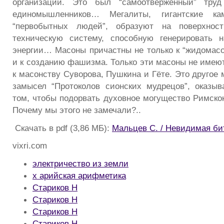
организации. Это был “самоотверженный” труд
единомышленников… Мегалиты, гигантские ка
“первобытных людей”, образуют на поверхнос
техническую систему, способную генерировать н
энергии… Масоны причастны не только к “жидомасон
и к созданию фашизма. Только эти масоны не имеют
к масонству Суворова, Пушкина и Гёте. Это другое
замысел “Протоколов сионских мудрецов”, оказыв
том, чтобы подорвать духовное могущество Римскок
Почему мы этого не замечали?..
Скачать в pdf (3,86 МБ):
Мальцев С. / Невидимая би
vixri.com
электричество из земли
х арийская арифметика
Стариков Н
Стариков Н
Стариков Н
Стариков Н