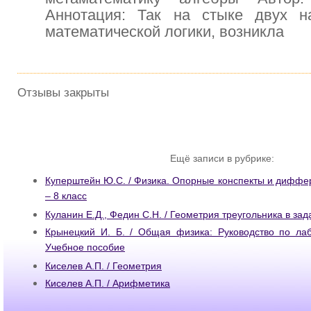
Аннотация: Так на стыке двух н
математической логики, возникла
Отзывы закрыты
Ещё записи в рубрике:
Куперштейн Ю.С. / Физика. Опорные конспекты и диффе
– 8 класс
Куланин Е.Д., Федин С.Н. / Геометрия треугольника в зад
Крынецкий И. Б. / Общая физика: Руководство по лаб
Учебное пособие
Киселев А.П. / Геометрия
Киселев А.П. / Арифметика