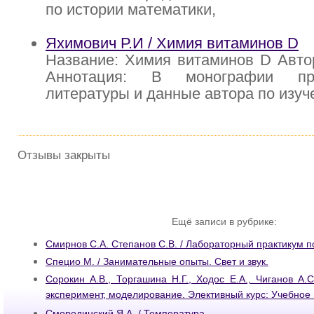
по истории математики,
Яхимович Р.И / Химия витаминов D
Название: Химия витаминов D Авто
Аннотация: В монографии пр
литературы и данные автора по изу
Отзывы закрыты
Ещё записи в рубрике:
Смирнов С.А. Степанов С.В. / Лабораторный практикум п
Специо М. / Занимательные опыты. Свет и звук.
Сорокин А.В., Торгашина Н.Г., Ходос Е.А., Чиганов А.
эксперимент, моделирование. Элективный курс: Учебное
Смородинский Я.А. / Температура.