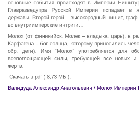
основные события происходят в Империи Нишитур
Главразведупра Русской Империи попадает в ж
державы. Второй герой – высокородный нишит, граф-
во внутриимперские интриги…
Молох (от финикийск. Молек – владыка, царь), в р
Карфагена – бог солнца, которому приносились чело
обр. дети). Имя “Молох” употребляется для обо
всепоглощающей силы, требующей все новых и 
жертв.
Скачать в pdf ( 8,73 МБ ):
Валидуда Александр Анатольевич / Молох Империи