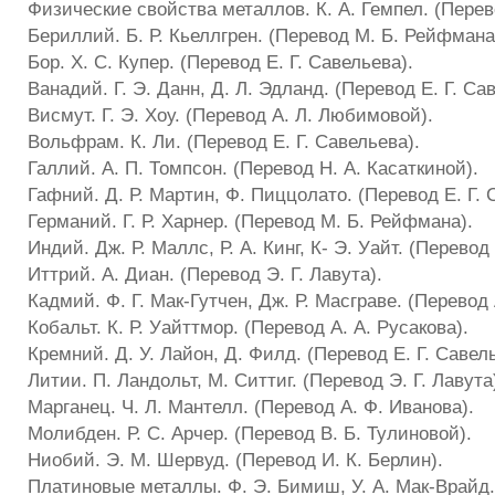
Физические свойства металлов. К. А. Гемпел. (Перево
Бериллий. Б. Р. Кьеллгрен. (Перевод М. Б. Рейфмана
Бор. X. С. Купер. (Перевод Е. Г. Савельева).
Ванадий. Г. Э. Данн, Д. Л. Эдланд. (Перевод Е. Г. Са
Висмут. Г. Э. Хоу. (Перевод А. Л. Любимовой).
Вольфрам. К. Ли. (Перевод Е. Г. Савельева).
Галлий. А. П. Томпсон. (Перевод Н. А. Касаткиной).
Гафний. Д. Р. Мартин, Ф. Пиццолато. (Перевод Е. Г. 
Германий. Г. Р. Харнер. (Перевод М. Б. Рейфмана).
Индий. Дж. Р. Маллс, Р. А. Кинг, К- Э. Уайт. (Перевод
Иттрий. А. Диан. (Перевод Э. Г. Лавута).
Кадмий. Ф. Г. Мак-Гутчен, Дж. Р. Масграве. (Перевод 
Кобальт. К. Р. Уайттмор. (Перевод А. А. Русакова).
Кремний. Д. У. Лайон, Д. Филд. (Перевод Е. Г. Савел
Литии. П. Ландольт, М. Ситтиг. (Перевод Э. Г. Лавута
Марганец. Ч. Л. Мантелл. (Перевод А. Ф. Иванова).
Молибден. Р. С. Арчер. (Перевод В. Б. Тулиновой).
Ниобий. Э. М. Шервуд. (Перевод И. К. Берлин).
Платиновые металлы. Ф. Э. Бимиш, У. А. Мак-Врайд. 