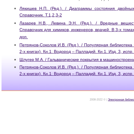
Лякишев Н.П. (Ред.). / Диаграммы состояния двойных
Справочник. Т.1,2,3-2
Лазарев Н.В., Левина Э.Н. (Ред.). / Вредные веще
Справочник для химиков, инженеров, врачей. В 3-х томах.
доп.
Петрянов-Соколов И.В. (Ред.). / Популярная библиотека
2-х книгах). Кн.1: Водород – Палладий. Кн.1. Изд. 3, испр.
Шлугер М.А. / Гальванические покрытия в машиностроени
Петрянов-Соколов И.В. (Ред.). / Популярная библиотека
2-х книгах). Кн.1: Водород – Палладий. Кн.1. Изд. 3, испр.
2008-2022 © |
Электронная библио