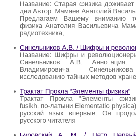
Название: Старая физика доживает
дни Автор: Мамаев Анатолий Василь
Предлагаем Вашему вниманию те
физика Анатолия Васильевича Мама
радиотехника,
Синельников А.В. / Шифры и револ
Название: Шифры и революционеры
Синельников А.В. Аннотация:
Владимировича Синельников
исследованию тайных методов хране
Трактат Прокла “Элементы физики”
Трактат Прокла "Элементы физики
fusikh, по-латыни Elementatio physic
русский язык впервые. Он продо
русского читателя
Буровский А. М. / Петр Первы