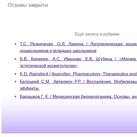
Отзывы закрыты
Ещё записи в рубрике:
Т.С. Резниченко, О.Д. Ларина / Логопедическая энци
дошкольников и младших школьников
Б.В. Киржнер, А.С. Иванова, Е.В. Шубина / «Мягки
эстетической косметологии»
K.D. Rainsford / Ibuprofen: Pharmacology, Therapeutics and
Белоцкий С.М., Авталион P.P. / Воспаление. Мобилизац
эффекты.
Барашков Г. К. / Медицинская бионеорганика. Основы, ан