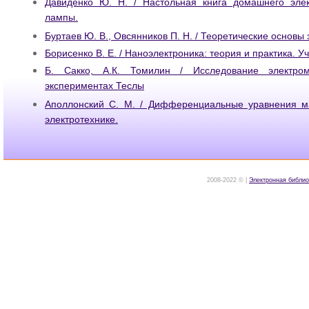
Давиденко Ю. Н. / Настольная книга домашнего эле
лампы.
Буртаев Ю. В., Овсянников П. Н. / Теоретические основы 
Борисенко В. Е. / Наноэлектроника: теория и практика. У
Б. Сакко, А.К. Томилин / Исследование электро
экспериментах Теслы
Аполлонский С. М. / Дифференциальные уравнения м
электротехнике.
2008-2022 © |
Электронная библио