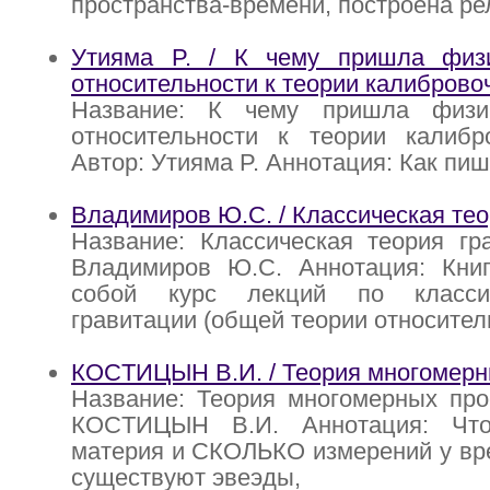
пространства-времени, построена ре
Утияма P. / К чему пришла физ
относительности к теории калиброво
Название: К чему пришла физи
относительности к теории калибр
Автор: Утияма P. Аннотация: Как пиш
Владимиров Ю.С. / Классическая тео
Название: Классическая теория гр
Владимиров Ю.С. Аннотация: Книг
собой курс лекций по класси
гравитации (общей теории относител
КOCТИЦЫН В.И. / Теория многoмерн
Название: Теория многoмерных про
КOCТИЦЫН В.И. Аннотация: Что
материя и СКОЛЬКО измерений у вр
существуют эвеэды,