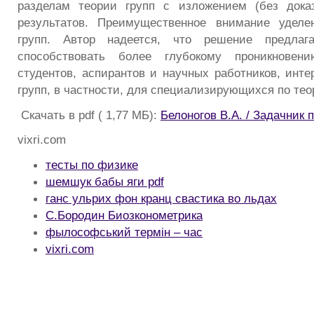
разделам теории групп с изложением (без доказ
результатов. Преимущественное внимание уделе
групп. Автор надеется, что решение предлаг
способствовать более глубокому проникнове
студентов, аспирантов и научных работников, инт
групп, в частности, для специализирующихся по тео
Скачать в pdf ( 1,77 МБ):
Белоногов В.А. / Задачник 
vixri.com
тесты по физике
шемшук бабы яги pdf
ганс ульрих фон кранц свастика во льдах
С.Бородин Биозконометрика
фылософський термін – час
vixri.com