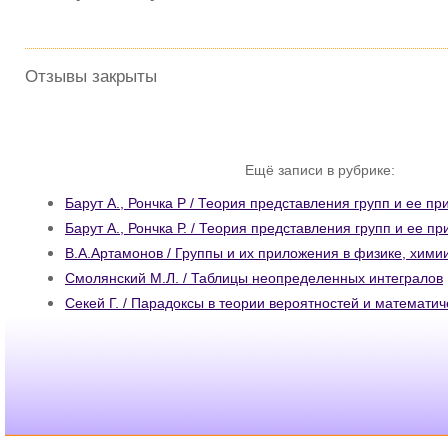
Отзывы закрыты
Ещё записи в рубрике:
Барут А., Рончка Р / Теория представления групп и ее пр
Барут А., Рончка Р. / Теория представления групп и ее п
В.А.Артамонов / Группы и их приложения в физике, хими
Смолянский М.Л. / Таблицы неопределенных интегралов
Секей Г. / Парадоксы в теории вероятностей и математич