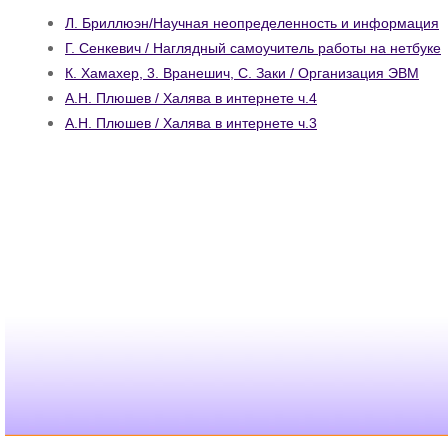
Л. Бриллюэн/Научная неопределенность и информация
Г. Сенкевич / Наглядный самоучитель работы на нетбуке
К. Хамахер, 3. Вранешич, С. Заки / Организация ЭВМ
А.Н. Плюшев / Халява в интернете ч.4
А.Н. Плюшев / Халява в интернете ч.3