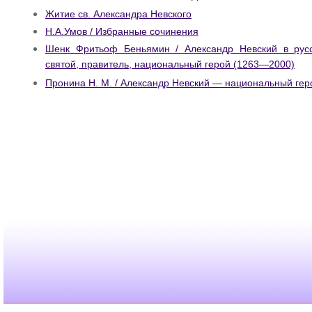
Житие св. Александра Невского
Н.А.Умов / Избранные сочинения
Шенк Фритьоф Беньямин / Александр Невский в русс
святой, правитель, национальный герой (1263—2000)
Пронина Н. М. / Александр Невский — национальный гер