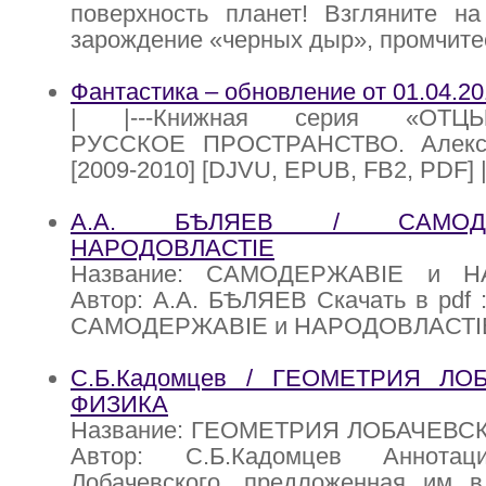
поверхность планет! Взгляните на
зарождение «черных дыр», промчите
Фантастика – обновление от 01.04.2
| |---Книжная серия «ОТЦЫ
РУССКОЕ ПРОСТРАНСТВО. Алекс
[2009-2010] [DJVU, EPUB, FB2, PDF] |
А.А. БѢЛЯЕВ / САМОД
НАРОДОВЛАСТIЕ
Название: САМОДЕРЖАВIЕ и Н
Автор: А.А. БѢЛЯЕВ Скачать в pdf 
САМОДЕРЖАВIЕ и НАРОДОВЛАСТI
С.Б.Кадомцев / ГЕОМЕТРИЯ ЛО
ФИЗИКА
Название: ГЕОМЕТРИЯ ЛОБАЧЕВС
Автор: С.Б.Кадомцев Аннотац
Лобачевского. предложенная им в