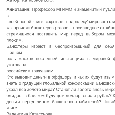
Автор:
Катасонов В.Ю.
Аннотация:
Профессор МГИМО и знаменитый публиц
в
своей новой книге вскрывает подоплеку’ мирового ф
как происки банкстеров (слово – производное от «бан
стремящихся поставить мир перед выбором меж
плохим.
Банкстеры играют в беспроигрышный для себя 
Причем
роль «лохов последней инстанции» в мировой 
уготована
российским гражданам.
Кто выводит деньги в оффшоры и как их будут изым
знать о грядущей глобальной конфискации банковск
украл все золото мира? Станет ли золото вновь ми
ожидает в близком будущем доллар, евро и рубль? К
деньги перед лицом банкстеров-грабителей? Чита
книге
Валентина Катасонова.