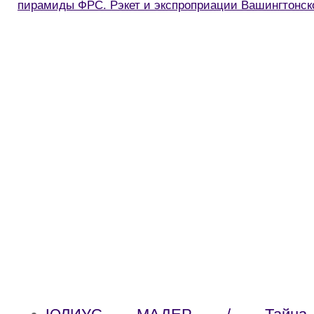
пирамиды ФРС. Рэкет и экспроприации Вашингтонско