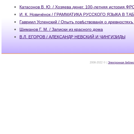
Катасонов В. Ю. / Хозяева денег. 100-летняя история ФР
И. К. Новичёнок / ГРАММАТИКА РУССКОГО ЯЗЫКА В Т
Гавриил Успенский / Опытъ повѣствованiя о древностяхъ
Шиманов Г. М. / Записки из красного дома
В.Л. ЕГОРОВ / АЛЕКСАНДР НЕВСКИЙ И ЧИНГИЗИДЫ
2008-2022 © |
Электронная библио