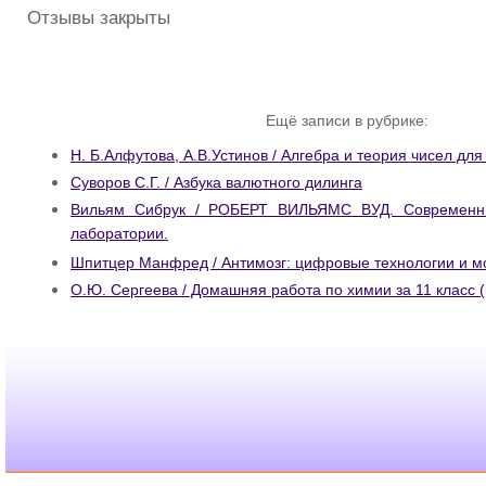
Отзывы закрыты
Ещё записи в рубрике:
Н. Б.Алфутова, А.В.Устинов / Алгебра и теория чисел дл
Суворов С.Г. / Азбука валютного дилинга
Вильям Сибрук / РОБЕРТ ВИЛЬЯМС ВУД. Современн
лаборатории.
Шпитцер Манфред / Антимозг: цифровые технологии и м
О.Ю. Сергеева / Домашняя работа по химии за 11 класс (