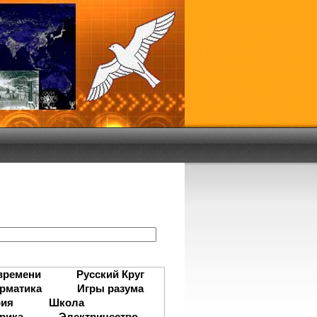
:
времени
Русский Круг
рматика
Игры разума
рия
Школа
рика
Электричество