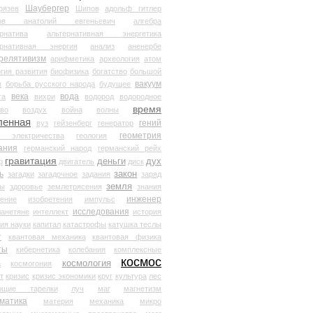
Шаубергер
рязев
Шипов
адольф гитлер
мов анатолий евгеньевич
алгебра
рнатива
альтернативная энергетика
ернативная энергия
анализ
аненербе
релятивизм
арифметика
археология
атом
гия развития
биофизика
богатство
большой
вакуум
в
борьба русского народа
будущее
века
вода
та
вихри
водород
водородное
время
иво
воздух
война
волны
ленная
гений
вуз
гейзенберг
генератор
геометрия
й электричества
геология
ания
германский народ
германский рейх
гравитация
деньги
дух
р
двигатель
диск
ь
закон
загадки
загадочное
задания
заряд
земля
ды
здоровье
землетрясения
знания
инженер
чение
изобретения
импульс
исследования
ланетяне
интеллект
история
ия науки
капитал
катастрофы
катушка теслы
т
квантовая механика
квантовая физика
ты
кибернетика
колебания
комплексные
космос
космология
а
космогония
т
кризис
кризис экономики
круг
культура
лес
ющие тарелки
луч
маг
магнетизм
матика
материя
механика
микро