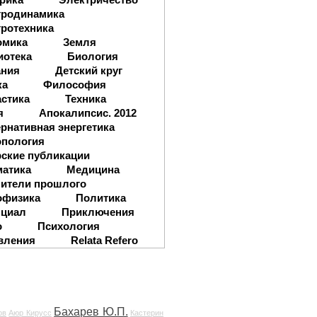
тродинамика
ротехника
омика
Земля
иотека
Биология
ания
Детский круг
ка
Философия
стика
Техника
я
Апокалипсис. 2012
рнативная энергетика
опология
ские публикации
матика
Медицина
ители прошлого
офизика
Политика
нциал
Приключения
о
Психология
вления
Relata Refero
Бахарев Ю.П.
ов
Аюр Кирусс
Кастерин