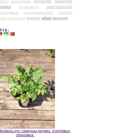
эзотерика
эйнштейн
ергер
школьникам
омика
электричество
эксперимент
тродинамика
электромагнетизм
электрон
эфир
энергия
явления
енты
энергетика
ЙТА:
ревень.рус саженцы редких, плодовых,
ореховых.