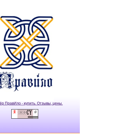
ёр ПравИло - купить. Отзывы, цены.