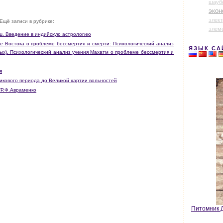
шауб
экон
элек
Ещё записи в рубрике:
элем
ш. Введение в индийскую астрологию
е Востока о проблеме бессмертия и смерти: Психологический анализ
ЯЗЫК СА
ых). Психологический анализ учения Махатм о проблеме бессмертия и
я
никового периода до Великой хартии вольностей
/Р.Ф.Авраменко
Питомник Д