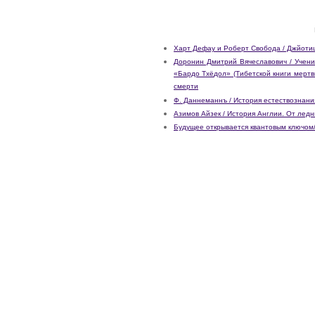
Харт Дефау и Роберт Свобода / Джйоти
Доронин Дмитрий Вячеславович / Учени
«Бардо Тхёдол» (Тибетской книги мертв
смерти
Ф. Даннеманнъ / История естествознани
Азимов Айзек / История Англии. От лед
Будущее открывается квантовым ключом