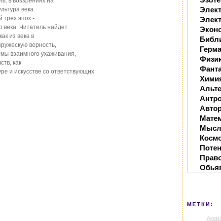
ль, в воззрениях на
Элек
льтура века.
 трех эпох -
Элект
 века. Читатель найдет
Экон
как из века в
Библ
пружескую верность,
Герм
рмы взаимного ухаживания,
Физи
тв, как
Фанта
ре и искусстве со ответствующих
Хими
Альте
Антр
Автор
Мате
Мысл
Косм
Поте
Прав
Обья
МЕТКИ:
Аким