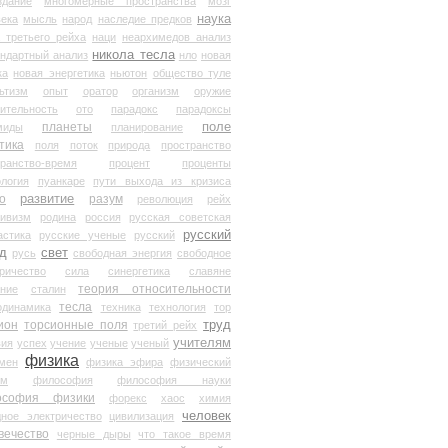
здание
многомерные пространства
мозг
наука
века
мысль
народ
наследие предков
 третьего рейха
наци
неархимедов анализ
никола тесла
андартный анализ
нло
новая
ка
новая энергетика
ньютон
общество туле
ьтизм
опыт
оратор
организм
оружие
ительность
ото
парадокс
парадоксы
планеты
поле
миды
планирование
тика
поля
поток
природа
пространство
транство-время
процент
проценты
логия
пуанкаре
пути выхода из кризиса
о
развитие
разум
революция
рейх
тивизм
родина
россия
русская советская
русский
астика
русские ученые
русский
д
свет
русь
свободная энергия
свободное
ричество
сила
синергетика
славяне
теория относительности
ание
сталин
тесла
одинамика
техника
технология
тор
труд
ион
торсионные поля
третий рейх
учителям
вия
успех
учение
ученые
ученый
физика
мен
физика эфира
физический
ум
философия
философия науки
ософия физики
форекс
хаос
химия
человек
дное электричество
цивилизация
вечество
черные дыры
что такое время