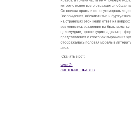
нравов, а только часть ее – половую мора
которую яснее всего отражается общая ку
Он описал нравы и половую мораль людей
Возрождения, абсолютизма и буржуазного
на страницах этой книги ответ на вопрос: 
век менялись воззрения на брак, моду, су
целомудрие, проституцию, адюльтер, фо
представления о способах выражения чувс
отображалась половая мораль в литерату
эпох.
Скачать в pdf :
Фукс Э.
/ ИСТОРИЯ НРАВОВ