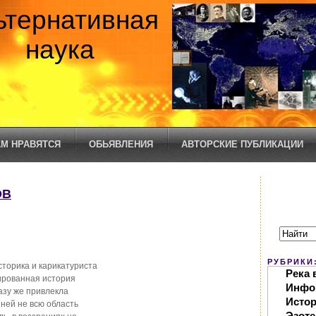
ьтернативная
наука
М НРАВЯТСЯ
ОБЬЯВЛЕНИЯ
АВТОРСКИЕ ПУБЛИКАЦИИ
ОВ
РУБРИКИ
сторика и карикатуриста
Река 
ированная история
Инфо
азу же привлекла
Исто
ней не всю область
Эзоте