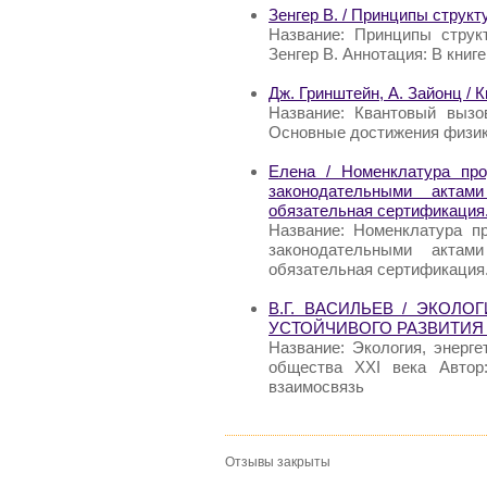
Зенгер В. / Принципы структ
Название: Принципы структ
Зенгер В. Аннотация: В книг
Дж. Гринштейн, А. Зайонц / 
Название: Квантовый вызо
Основные достижения физики
Елена / Номенклатура про
законодательными актам
обязательная сертификация
Название: Номенклатура пр
законодательными актам
обязательная сертификация.
В.Г. ВАСИЛЬЕВ / ЭКОЛО
УСТОЙЧИВОГО РАЗВИТИЯ 
Название: Экология, энерге
общества XXI века Автор:
взаимосвязь
Отзывы закрыты