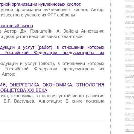
миро
урной организации нуклеиновых кислот.
чело
урной организации нуклеиновых кислот. Автор:
наука
е известного ученого из ФРГ собраны
нест
физи
Квантовый вызов
оккул
в Автор: Дж. Гринштейн, А. Зайонц Аннотация:
относ
 двадцатого века связаны с квантовой
пира
поли
дукции и услуг (работ), в отношении которых
прос
и Российской Федерации предусмотрена их
психо
.
ради
одукции и услуг (работ), в отношении которых
реля
и Российской Федерации предусмотрена их
фант
 Автор:
наро
элект
ГИЯ, ЭНЕРГЕТИКА, ЭКОНОМИКА, ЭТНОЛОГИЯ
созн
ОБЩЕТСВА XXI ВЕКА
терм
тика, экономика, этнология устойчивого развития
торс
 В.Г. Васильев. Аннотация: В книге показана
усло
фено
ваку
фил
холо
чело