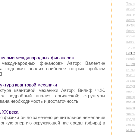
Тими
аки
альте
альт
анти
биоло
взры
валю
топл
все
кулисами международных финансов»
гени
 международных финансов» Автор: Валентин
герм
га содержит анализ наиболее острых проблем
гитле
I
жизн
звез
руктура квантовой механики
излу
уктура квантовой механики Автор: Вильф Ф.Ж.
иноп
ся подробный анализ логической; структуры
истор
вана необходимость и достаточность
кван
кван
 ХХ века.
числ
ия физики было замечено решительное нежелание
креди
 тонкую энергию окружающей нас среды (эфира) в
лета
мате