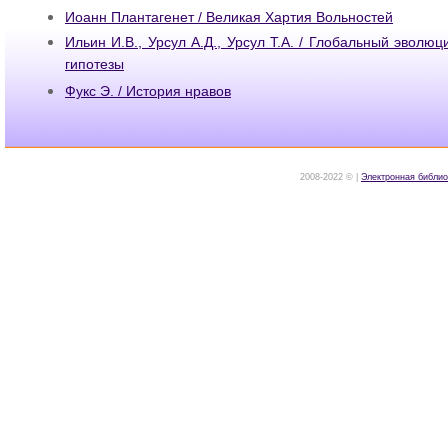
Иоанн Плантагенет / Великая Хартия Вольностей
Ильин И.В., Урсул А.Д., Урсул Т.А. / Глобальный эволю
гипотезы
Фукс Э. / История нравов
2008-2022 © |
Электронная библио