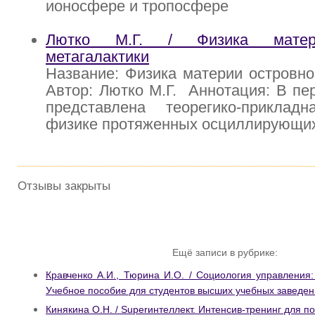
ионосфере и тропосфере
Лютко М.Г. / Физика матер
метагалактики
Название: Физика материи островно
Автор: Лютко М.Г. Аннотация: В пер
представлена теорегико-прикла
физике протяженных осциллирующи
Отзывы закрыты
Ещё записи в рубрике:
Кравченко А.И., Тюрина И.О. / Социология управления
Учебное пособие для студентов высших учебных заведе
Кинякина О.Н. / Superинтеллект. Интенсив-тренинг для 