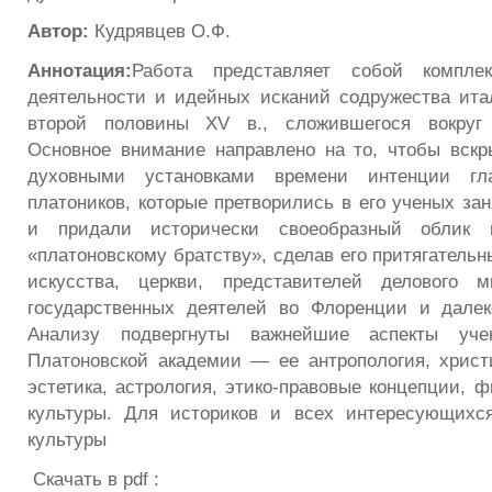
Автор:
Кудрявцев О.Ф.
Аннотация:
Работа представляет собой комплек
деятельности и идейных исканий содружества ита
второй половины XV в., сложившегося вокруг
Основное внимание направлено на то, чтобы вск
духовными установками времени интенции гл
платоников, которые претворились в его ученых зан
и придали исторически своеобразный облик 
«платоновскому братству», сделав его притягатель
искусства, церкви, представителей делового 
государственных деятелей во Флоренции и далек
Анализу подвергнуты важнейшие аспекты уче
Платоновской академии — ее антропология, христи
эстетика, астрология, этико-правовые концепции, 
культуры. Для историков и всех интересующихс
культуры
Скачать в pdf :