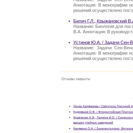
Аннотация: В монографии н
решений осуществлено пост
Билич Г.Л., Крыжановский В.
Название: Биология для пос
В.А. Аннотация: В руковод
Устинов Ю.А. / Задачи Сен-
Название: Задачи Сен-Вен
Аннотация: В монографии н
решений осуществлено пост
Отзывы закрыты
Ленка Карфикова / Святитель Григорий Н
Кудрявцев О.Ф. / Флорентийская Платон
Кравченко А.И., Тюрина И.О. / Социолог
высших учебных заведений
Кинякина О.Н. / Superинтеллект. Интенс