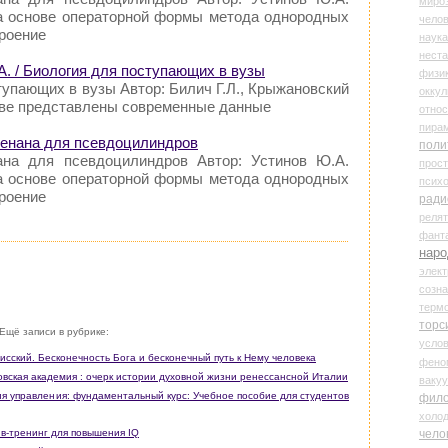
миро
а основе операторной формы метода однородных
чело
роение
наука
нест
А. / Биология для поступающих в вузы
физи
тупающих в вузы Автор: Билич Г.Л., Крыжановский
оккул
стве представлены современные данные
относ
пира
Венана для псевдоцилиндров
поли
ана для псевдоцилиндров Автор: Устинов Ю.А.
прос
а основе операторной формы метода однородных
психо
роение
ради
реля
фант
наро
элект
созн
терм
торс
Ещё записи в рубрике:
усло
исский. Бесконечность Бога и бесконечный путь к Нему человека
фено
овская академия : очерк истории духовной жизни ренессансной Италии
ваку
ия управления: фундаментальный курс: Учебное пособие для студентов
фил
холо
чело
ив-тренинг для повышения IQ