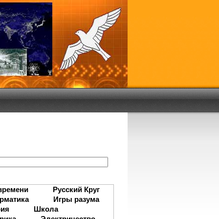
:
времени
Русский Круг
рматика
Игры разума
рия
Школа
рика
Электричество