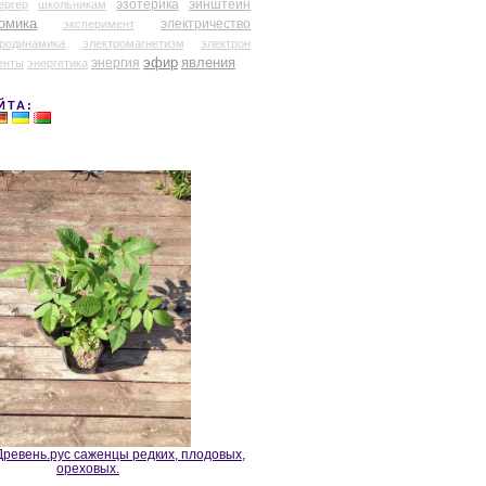
эзотерика
эйнштейн
ергер
школьникам
омика
электричество
эксперимент
тродинамика
электромагнетизм
электрон
эфир
энергия
явления
енты
энергетика
ЙТА:
ревень.рус саженцы редких, плодовых,
ореховых.