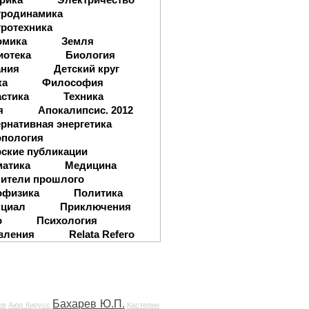
тродинамика
ротехника
омика
Земля
иотека
Биология
ания
Детский круг
ка
Философия
стика
Техника
я
Апокалипсис. 2012
рнативная энергетика
опология
ские публикации
матика
Медицина
ители прошлого
офизика
Политика
нциал
Приключения
о
Психология
вления
Relata Refero
Бахарев Ю.П.
ов
Аюр Кирусс
Кастерин