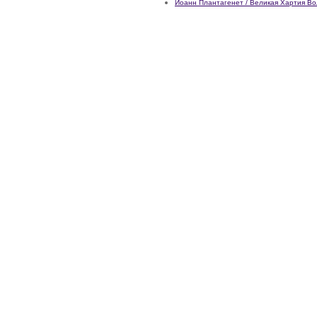
Иоанн Плантагенет / Великая Хартия В