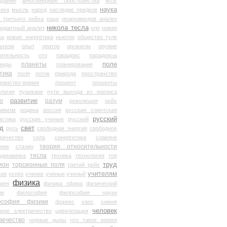
здание
многомерные пространства
мозг
наука
века
мысль
народ
наследие предков
 третьего рейха
наци
неархимедов анализ
никола тесла
андартный анализ
нло
новая
ка
новая энергетика
ньютон
общество туле
ьтизм
опыт
оратор
организм
оружие
ительность
ото
парадокс
парадоксы
планеты
поле
миды
планирование
тика
поля
поток
природа
пространство
транство-время
процент
проценты
логия
пуанкаре
пути выхода из кризиса
о
развитие
разум
революция
рейх
тивизм
родина
россия
русская советская
русский
астика
русские ученые
русский
д
свет
русь
свободная энергия
свободное
ричество
сила
синергетика
славяне
теория относительности
ание
сталин
тесла
одинамика
техника
технология
тор
труд
ион
торсионные поля
третий рейх
учителям
вия
успех
учение
ученые
ученый
физика
мен
физика эфира
физический
ум
философия
философия науки
ософия физики
форекс
хаос
химия
человек
дное электричество
цивилизация
вечество
черные дыры
что такое время