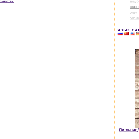
шауб
ольностей
экон
элек
элем
ЯЗЫК СА
Питомник Д