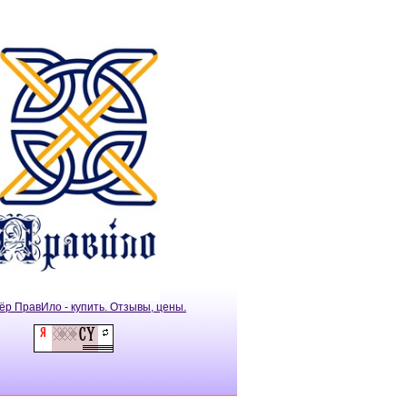
ёр ПравИло - купить. Отзывы, цены.