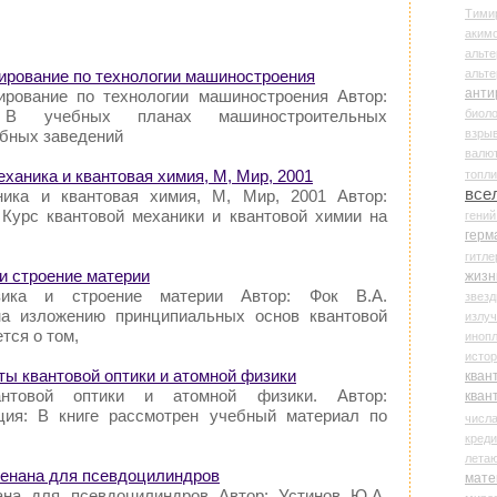
Тими
аки
альте
альт
ирование по технологии машиностроения
анти
ирование по технологии машиностроения Автор:
биоло
: В учебных планах машиностроительных
взры
бных заведений
валю
еханика и квантовая химия, М, Мир, 2001
топл
все
ника и квантовая химия, М, Мир, 2001 Автор:
Курс квантовой механики и квантовой химии на
гени
герм
гитле
 и строение материи
жизн
зика и строение материи Автор: Фок В.А.
звез
на изложению принципиальных основ квантовой
излу
тся о том,
иноп
истор
ты квантовой оптики и атомной физики
кван
антовой оптики и атомной физики. Автор:
кван
ция: В книге рассмотрен учебный материал по
числ
креди
лета
Венана для псевдоцилиндров
мате
ана для псевдоцилиндров Автор: Устинов Ю.А.