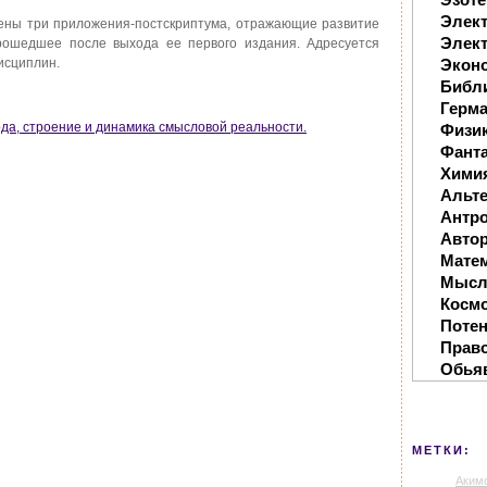
Элек
ены три приложения-постскриптума, отражающие развитие
Элект
прошедшее после выхода ее первого издания. Адресуется
исциплин.
Экон
Библ
Герм
ода, строение и динамика смысловой реальности.
Физи
Фанта
Хими
Альте
Антр
Автор
Мате
Мысл
Косм
Поте
Прав
Обья
МЕТКИ:
Аким