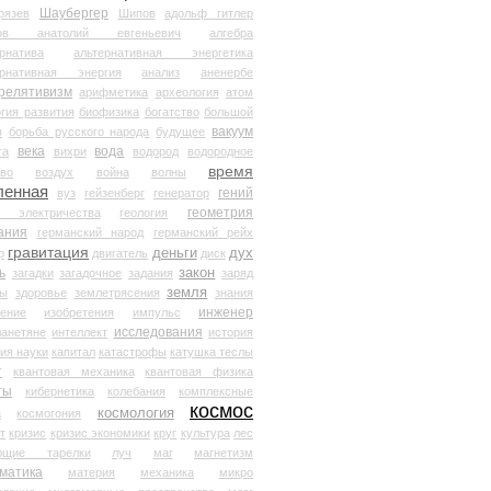
Шаубергер
рязев
Шипов
адольф гитлер
мов анатолий евгеньевич
алгебра
рнатива
альтернативная энергетика
ернативная энергия
анализ
аненербе
релятивизм
арифметика
археология
атом
гия развития
биофизика
богатство
большой
вакуум
в
борьба русского народа
будущее
века
вода
та
вихри
водород
водородное
время
иво
воздух
война
волны
ленная
гений
вуз
гейзенберг
генератор
геометрия
й электричества
геология
ания
германский народ
германский рейх
гравитация
деньги
дух
р
двигатель
диск
ь
закон
загадки
загадочное
задания
заряд
земля
ды
здоровье
землетрясения
знания
инженер
чение
изобретения
импульс
исследования
ланетяне
интеллект
история
ия науки
капитал
катастрофы
катушка теслы
т
квантовая механика
квантовая физика
ты
кибернетика
колебания
комплексные
космос
космология
а
космогония
т
кризис
кризис экономики
круг
культура
лес
ющие тарелки
луч
маг
магнетизм
матика
материя
механика
микро