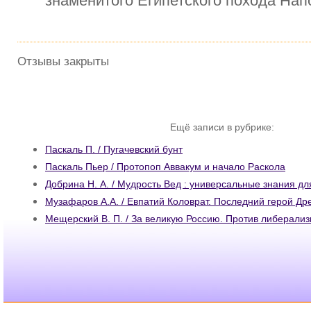
знаменитого Египетского похода Нап
Отзывы закрыты
Ещё записи в рубрике:
Паскаль П. / Пугачевский бунт
Паскаль Пьер / Протопоп Аввакум и начало Раскола
Добрина Н. А. / Мудрость Вед : универсальные знания дл
Музафаров А.А. / Евпатий Коловрат. Последний герой Др
Мещерский В. П. / За великую Россию. Против либерали