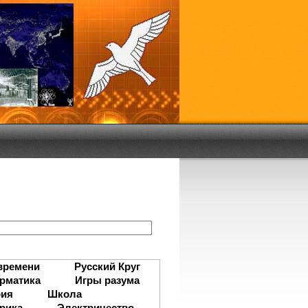
:
времени
Русский Круг
рматика
Игры разума
рия
Школа
рика
Электричество