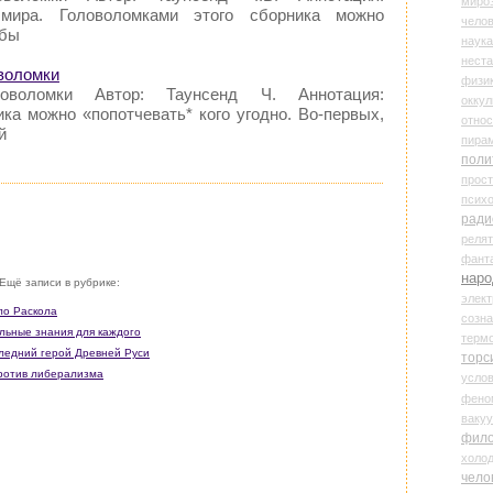
миро
мира. Головоломками этого сборника можно
чело
обы
наука
нест
оволомки
физи
ловоломки Автор: Таунсенд Ч. Аннотация:
оккул
ка можно «попотчевать* кого угодно. Во-первых,
относ
й
пира
поли
прос
психо
ради
реля
фант
наро
Ещё записи в рубрике:
элект
ло Раскола
созн
альные знания для каждого
терм
следний герой Древней Руси
торс
Против либерализма
усло
фено
ваку
фил
холо
чело