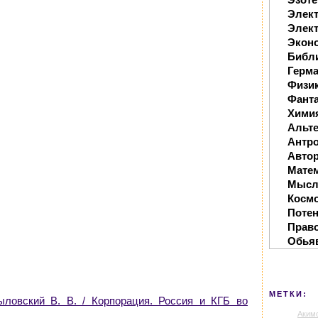
Элек
Элект
Экон
Библ
Герм
Физи
Фанта
Хими
Альте
Антр
Автор
Мате
Мысл
Косм
Поте
Прав
Обья
МЕТКИ:
ыловский В. В. / Корпорация. Россия и КГБ во
Аким