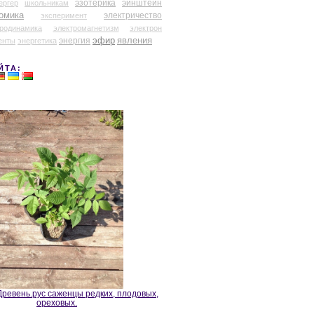
эзотерика
эйнштейн
ергер
школьникам
омика
электричество
эксперимент
тродинамика
электромагнетизм
электрон
эфир
энергия
явления
енты
энергетика
ЙТА:
ревень.рус саженцы редких, плодовых,
ореховых.