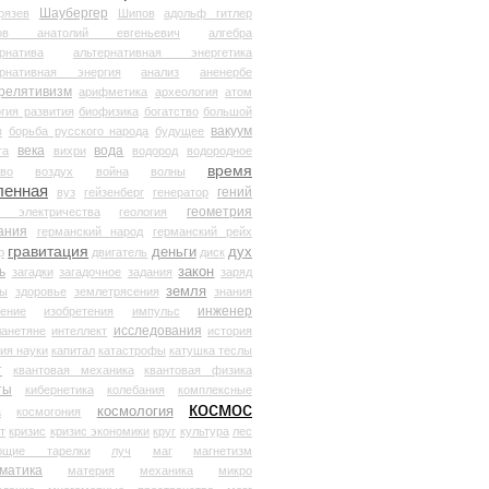
Шаубергер
рязев
Шипов
адольф гитлер
мов анатолий евгеньевич
алгебра
рнатива
альтернативная энергетика
ернативная энергия
анализ
аненербе
релятивизм
арифметика
археология
атом
гия развития
биофизика
богатство
большой
вакуум
в
борьба русского народа
будущее
века
вода
та
вихри
водород
водородное
время
иво
воздух
война
волны
ленная
гений
вуз
гейзенберг
генератор
геометрия
й электричества
геология
ания
германский народ
германский рейх
гравитация
деньги
дух
р
двигатель
диск
ь
закон
загадки
загадочное
задания
заряд
земля
ды
здоровье
землетрясения
знания
инженер
чение
изобретения
импульс
исследования
ланетяне
интеллект
история
ия науки
капитал
катастрофы
катушка теслы
т
квантовая механика
квантовая физика
ты
кибернетика
колебания
комплексные
космос
космология
а
космогония
т
кризис
кризис экономики
круг
культура
лес
ющие тарелки
луч
маг
магнетизм
матика
материя
механика
микро