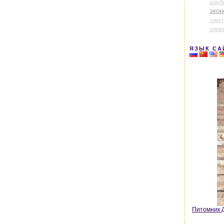
шауб
экон
элек
элем
ЯЗЫК СА
Питомник Д