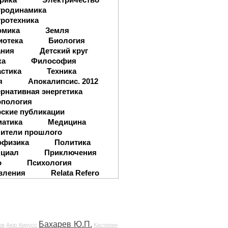
тродинамика
ротехника
омика
Земля
иотека
Биология
ания
Детский круг
ка
Философия
стика
Техника
я
Апокалипсис. 2012
рнативная энергетика
опология
ские публикации
матика
Медицина
ители прошлого
офизика
Политика
нциал
Приключения
о
Психология
вления
Relata Refero
Бахарев Ю.П.
ов
Аюр Кирусс
Кастерин