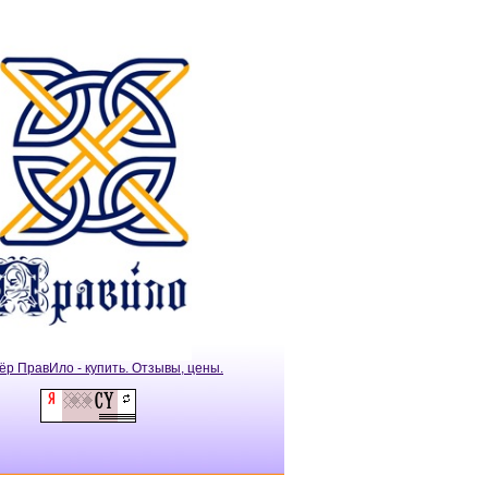
ёр ПравИло - купить. Отзывы, цены.