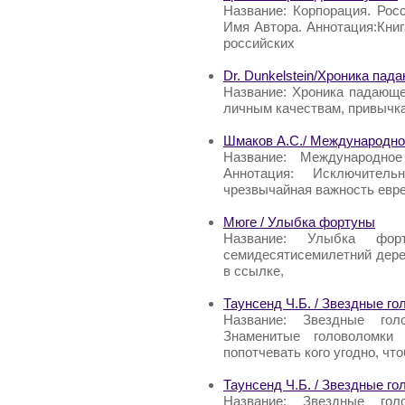
Название: Корпорация. Рос
Имя Автора. Аннотация:Кни
российских
Dr. Dunkelstein/Хроника па
Название: Хроника падающей
личным качествам, привычк
Шмаков А.С./ Международно
Название: Международное
Аннотация: Исключител
чрезвычайная важность евре
Мюге / Улыбка фортуны
Название: Улыбка фор
семидесятисемилетний дерев
в ссылке,
Таунсенд Ч.Б. / Звездные г
Название: Звездные гол
Знаменитые головоломки 
попотчевать кого угодно, чт
Таунсенд Ч.Б. / Звездные г
Название: Звездные гол