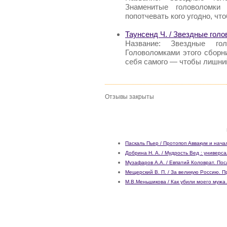
Знаменитые головоломки 
попотчевать кого угодно, чт
Таунсенд Ч. / Звездные гол
Название: Звездные го
Головоломками этого сборни
себя самого — чтобы лишни
Отзывы закрыты
Паскаль Пьер / Протопоп Аввакум и нача
Добрина Н. А. / Мудрость Вед : универс
Музафаров А.А. / Евпатий Коловрат. По
Мещерский В. П. / За великую Россию. 
М.В.Меньшикова / Как убили моего мужа.