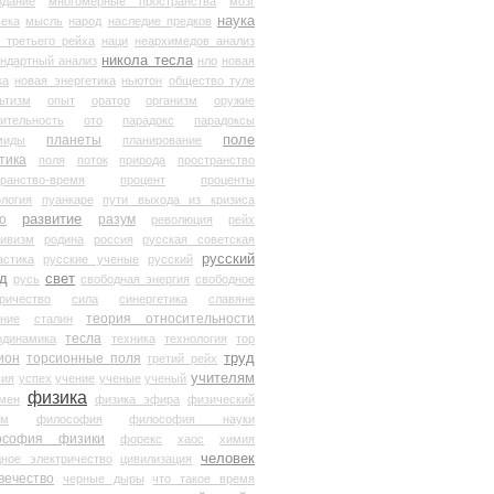
здание
многомерные пространства
мозг
наука
века
мысль
народ
наследие предков
 третьего рейха
наци
неархимедов анализ
никола тесла
андартный анализ
нло
новая
ка
новая энергетика
ньютон
общество туле
ьтизм
опыт
оратор
организм
оружие
ительность
ото
парадокс
парадоксы
планеты
поле
миды
планирование
тика
поля
поток
природа
пространство
транство-время
процент
проценты
логия
пуанкаре
пути выхода из кризиса
о
развитие
разум
революция
рейх
тивизм
родина
россия
русская советская
русский
астика
русские ученые
русский
д
свет
русь
свободная энергия
свободное
ричество
сила
синергетика
славяне
теория относительности
ание
сталин
тесла
одинамика
техника
технология
тор
труд
ион
торсионные поля
третий рейх
учителям
вия
успех
учение
ученые
ученый
физика
мен
физика эфира
физический
ум
философия
философия науки
ософия физики
форекс
хаос
химия
человек
дное электричество
цивилизация
вечество
черные дыры
что такое время