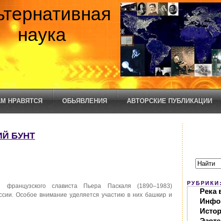
ьтернативная
наука
М НРАВЯТСЯ
ОБЬЯВЛЕНИЯ
АВТОРСКИЕ ПУБЛИКАЦИИ
ИЙ БУНТ
РУБРИКИ
я французского слависта Пьера Паскаля (1890–1983)
Река 
ссии. Особое внимание уделяется участию в них башкир и
Инфо
Исто
Эзоте