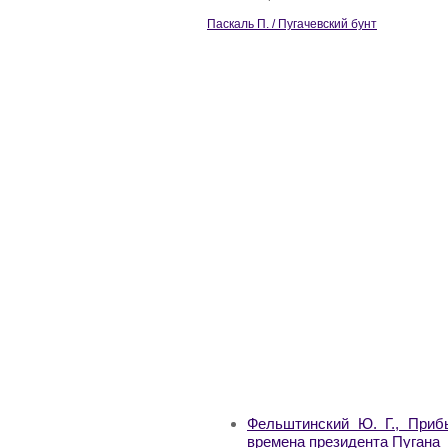
Паскаль П. / Пугачевский бунт
Фельштинский Ю. Г., Приб
времена президента Пугана