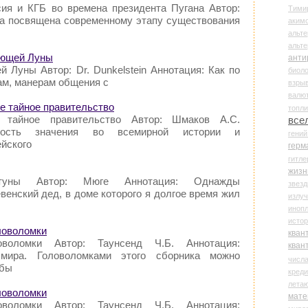
сия и КГБ во времена президента Пугана Автор:
Тими
га посвящена современному этапу существования
аки
альте
альт
дающей Луны
анти
 Луны Автор: Dr. Dunkelstein Аннотация: Как по
биоло
ам, манерам общения с
взры
валю
е тайное правительство
топл
 тайное правительство Автор: Шмаков А.С.
все
ьность значения во всемирной истории и
гени
йского
герм
гитле
жизн
туны Автор: Мюге Аннотация: Однажды
звез
енский дед, в доме которого я долгое время жил
излу
иноп
истор
оловоломки
кван
оволомки Автор: Таунсенд Ч.Б. Аннотация:
кван
мира. Головоломками этого сборника можно
числ
обы
креди
лета
оловоломки
мате
оволомки Автор: Таунсенд Ч.Б. Аннотация: