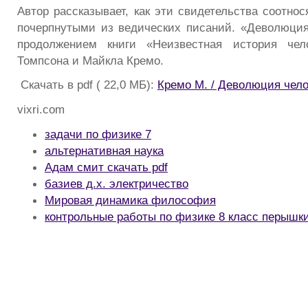
Автор рассказывает, как эти свидетельства соотно
почерпнутыми из ведических писаний. «Деволюция
продолжением книги «Неизвестная история чел
Томпсона и Майкла Кремо.
Скачать в pdf ( 22,0 МБ):
Кремо М. / Деволюция чело
vixri.com
задачи по физике 7
альтернативная наука
Адам смит скачать pdf
базиев д.х. электричество
Мировая динамика философия
контрольные работы по физике 8 класс перышки