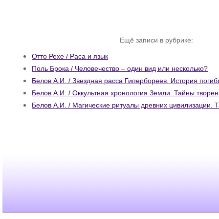
Ещё записи в рубрике:
Отто Рехе / Раса и язык
Поль Брока / Человечество – один вид или несколько?
Белов А.И. / Звездная расса Гипербореев. История поги
Белов А.И. / Оккультная хронология Земли. Тайны творен
Белов А.И. / Магические ритуалы древних цивилизации. Т