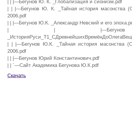
| | |—Бегунов Ю. К. _Глобализация и сионизм.pdf
| | |—Бегунов Ю. К. _Тайная история масонства (О
2006.pdf
| | |—Бегунов Ю.К. _Александр Невский и его эпоха.p
| | |—Бегуно
_ИсторияРуси_Т1_СДревнейшихВремёнДоОлегаВеще
| | |—Бегунов Ю.К. _Тайная история масонства (О
2006.pdf
| | |—Бегунов Юрий Константинович.pdf
| | `—Сайт Академика Бегунова Ю.К.pdf
Скачать