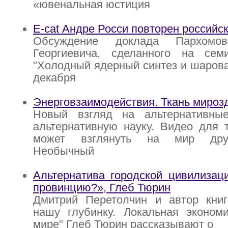
«ювенальная юстиция
E-cat Андре Росси повторен российс
Обсуждение доклада Пархомов
Георгиевича, сделанного на се
"Холодный ядерный синтез и шарова
декабря
Энерговзаимодействия. Ткань мироз
Новый взгляд на альтернативны
альтернативную науку. Видео для т
может взглянуть на мир друг
Необычный
Альтернатива городской цивилизац
провинцию?», Глеб Тюрин
Дмитрий Перетолчин и автор книг
нашу глубинку. Локальная эконом
мире" Глеб Тюрин рассказывают о