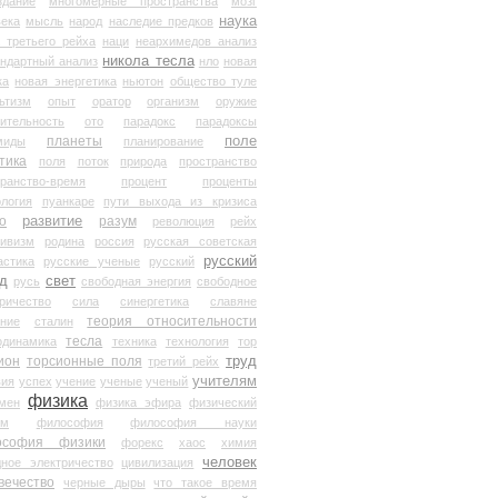
здание
многомерные пространства
мозг
наука
века
мысль
народ
наследие предков
 третьего рейха
наци
неархимедов анализ
никола тесла
андартный анализ
нло
новая
ка
новая энергетика
ньютон
общество туле
ьтизм
опыт
оратор
организм
оружие
ительность
ото
парадокс
парадоксы
планеты
поле
миды
планирование
тика
поля
поток
природа
пространство
транство-время
процент
проценты
логия
пуанкаре
пути выхода из кризиса
о
развитие
разум
революция
рейх
тивизм
родина
россия
русская советская
русский
астика
русские ученые
русский
д
свет
русь
свободная энергия
свободное
ричество
сила
синергетика
славяне
теория относительности
ание
сталин
тесла
одинамика
техника
технология
тор
труд
ион
торсионные поля
третий рейх
учителям
вия
успех
учение
ученые
ученый
физика
мен
физика эфира
физический
ум
философия
философия науки
ософия физики
форекс
хаос
химия
человек
дное электричество
цивилизация
вечество
черные дыры
что такое время