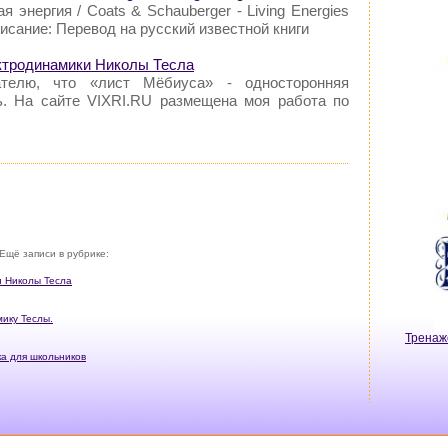
 энергия / Coats & Schauberger - Living Energies
исание: Перевод на русский известной книги
ектродинамики Николы Тесла
телю, что «лист Мёбиуса» - односторонняя
ь. На сайте VIXRI.RU размещена моя работа по
Ещё записи в рубрике:
и Николы Тесла
мику Теслы.
Тренаж
а для школьников