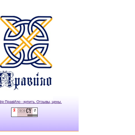
ёр ПравИло - купить. Отзывы, цены.