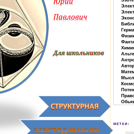
Элек
Элект
Экон
Библ
Герм
Физи
Фанта
Хими
Альте
Антр
Автор
Мате
Мысл
Косм
Поте
Прав
Обья
МЕТКИ:
Аким