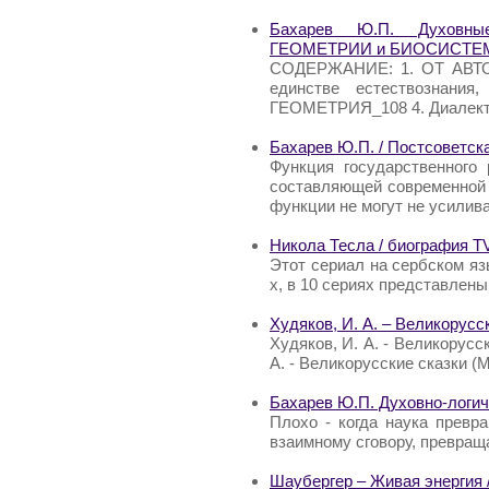
Бахарев Ю.П. Духовны
ГЕОМЕТРИИ и БИОСИСТЕ
СОДЕРЖАНИЕ: 1. ОТ АВТОР
единстве естествознания
ГЕОМЕТРИЯ_108 4. Диалект
Бахарев Ю.П. / Постсоветск
Функция государственного 
составляющей современной 
функции не могут не усилив
Никола Тесла / биография T
Этот сериал на сербском я
х, в 10 сериях представлен
Худяков, И. А. – Великорусск
Худяков, И. А. - Великорусс
А. - Великорусские сказки (
Бахарев Ю.П. Духовно-логич
Плохо - когда наука превр
взаимному сговору, превраща
Шаубергер – Живая энергия / 