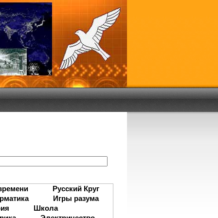
:
времени
Русский Круг
рматика
Игры разума
рия
Школа
рика
Электричество