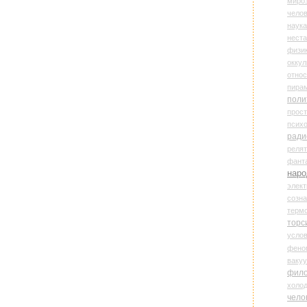
миро
чело
наука
нест
физи
оккул
относ
пира
поли
прос
психо
ради
реля
фант
наро
элект
созн
терм
торс
усло
фено
ваку
фил
холо
чело