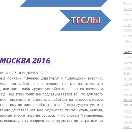
Тими
аки
альте
альт
анти
биоло
взры
валю
топл
все
гени
герм
гитле
” И “ВЕЧНОМ ДВИГАТЕЛЕ”
жизн
ия понятий: “Вечного двигателя” и “Свободной энергии”.
звез
еет под собой ничего вечного, так как двигатель это
излу
, или какое-либо другое устройство, и оно со временем
иноп
 т.д. Под этим понятием подразумевается то, что для этого
истор
мое топливо, этот двигатель работает на возобновляемой
кван
 и поэтому он может работать “вечно”, пока существует эта
кван
такого двигателя нет необходимости сжигать уголь, бензин,
числ
 ценные энергетические ресурсы – по словам Менделеева:
креди
ль использует ту энергию, на которую мы не затратили ни
лета
мате