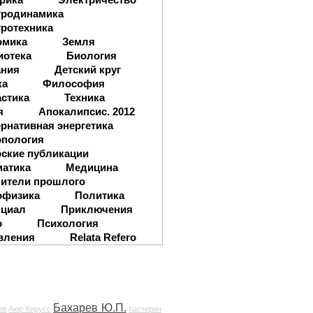
тродинамика
ротехника
омика
Земля
иотека
Биология
ания
Детский круг
ка
Философия
стика
Техника
я
Апокалипсис. 2012
рнативная энергетика
опология
ские публикации
матика
Медицина
ители прошлого
офизика
Политика
нциал
Приключения
о
Психология
вления
Relata Refero
Бахарев Ю.П.
ов
Аюр Кирусс
Кастерин