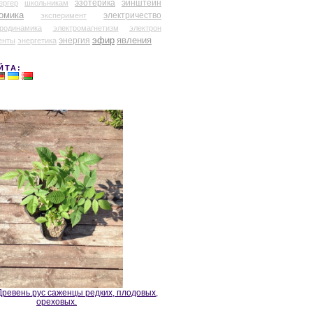
эзотерика
эйнштейн
ергер
школьникам
омика
электричество
эксперимент
тродинамика
электромагнетизм
электрон
эфир
энергия
явления
енты
энергетика
ЙТА:
ревень.рус саженцы редких, плодовых,
ореховых.