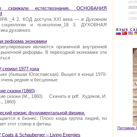
шауб
экон
е скрижали естествознания. ОСНОВАНИЯ
элек
М
элем
А _4 2. КОД доступа XXI века — в Духовном
, социологии и психологии_18 3. ДУХОВНАЯ
ика духовного
ЯЗЫК СА
ая реформа экономики
регулирования являются органичной внутренней
рыночной реформы. В переходной экономике эти
аться
V сериал 1977 года
зыке (бывшая Югославская). Вышел в конце 1970-
ы очень редкие и бесценные
ие сказки (1860)
кие сказки (М., 1860) Скачать в pdf: Худяков, И.
М., 1860)
еский кризис фундаментальной физики.
ащается в бизнес. Плохо когда группа людей, по
ет этот сговор в фетиш.
Питомник Д
Coats & Schauberger – Living Energies