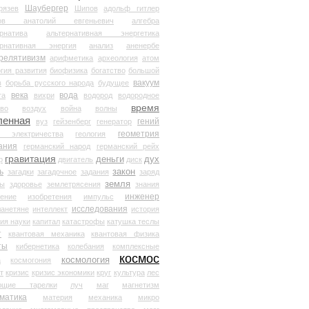
Шаубергер
рязев
Шипов
адольф гитлер
мов анатолий евгеньевич
алгебра
рнатива
альтернативная энергетика
ернативная энергия
анализ
аненербе
релятивизм
арифметика
археология
атом
гия развития
биофизика
богатство
большой
вакуум
в
борьба русского народа
будущее
века
вода
та
вихри
водород
водородное
время
иво
воздух
война
волны
ленная
гений
вуз
гейзенберг
генератор
геометрия
й электричества
геология
ания
германский народ
германский рейх
гравитация
деньги
дух
р
двигатель
диск
ь
закон
загадки
загадочное
задания
заряд
земля
ды
здоровье
землетрясения
знания
инженер
чение
изобретения
импульс
исследования
ланетяне
интеллект
история
ия науки
капитал
катастрофы
катушка теслы
т
квантовая механика
квантовая физика
ты
кибернетика
колебания
комплексные
космос
космология
а
космогония
т
кризис
кризис экономики
круг
культура
лес
ющие тарелки
луч
маг
магнетизм
матика
материя
механика
микро