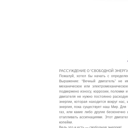
РАССУЖДЕНИЕ О “СВОБОДНОЙ ЭНЕРГИИ
Пожалуй, хотел бы начать с определен
Выражение: “Вечный двигатель” не им
механическое или электромеханическое
подвержено износу, коррозии, поломки и
двигателя не нужно постоянно расходуе
энергии, которая находится вокруг нас,
энергия, пока существует наш Мир. Для 
газ, или какие либо другие бесконечно
отапливать ассигнациями. Этот двигате
копейки.
Ведь это и есть — свободная энергия!.