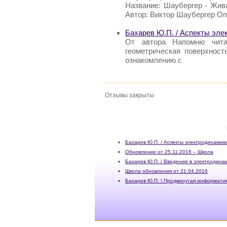
Название: Шаубергер - Живая
Автор: Виктор Шаубергер Оп
Бахарев Ю.П. / Аспекты эл
От автора Напомню чита
геометрическая поверхност
ознакомлению с
Отзывы закрыты
Бахарев Ю.П. / Аспекты электродинамик
Обновление от 25.11.2016 – Школа
Бахарев Ю.П. / Введение в электродина
Школа обновления от 21.04.2016
Бахарев Ю.П. \ Продвинутая информатик