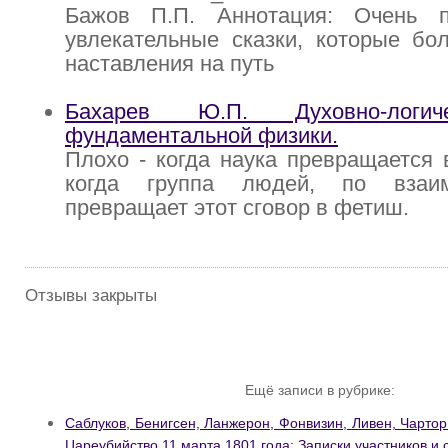
Бажов П.П. Аннотация: Очень п
увлекательные сказки, которые бо
наставления на путь
Бахарев Ю.П. Духовно-логич
фундаментальной физики.
Плохо - когда наука превращается 
когда группа людей, по взаим
превращает этот сговор в фетиш.
Отзывы закрыты
Ещё записи в рубрике:
Саблуков, Бенигсен, Ланжерон, Фонвизин, Ливен, Чарторы
Цареубийство 11 марта 1801 года: Записки участников и