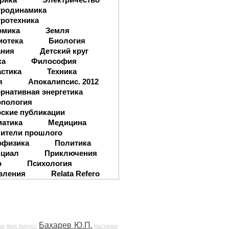
тродинамика
ротехника
омика
Земля
иотека
Биология
ания
Детский круг
ка
Философия
стика
Техника
я
Апокалипсис. 2012
рнативная энергетика
опология
ские публикации
матика
Медицина
ители прошлого
офизика
Политика
нциал
Приключения
о
Психология
вления
Relata Refero
Бахарев Ю.П.
ов
Аюр Кирусс
Кастерин