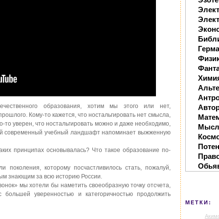
Элек
Элект
Экон
Библ
Герм
Физи
Фанта
Хими
Альте
Антр
чественного образования, хотим мы этого или нет,
Автор
рошлого. Кому-то кажется, что ностальгировать нет смысла,
Мате
то-то уверен, что ностальгировать можно и даже необходимо,
Мысл
ний современный учебный ландшафт напоминает выжженную
Косм
Поте
аких принципах основывалась? Что такое образование по-
Прав
Обья
и поколения, которому посчастливилось стать, пожалуй,
ым знающим за всю историю России.
онок» мы хотели бы наметить своеобразную точку отсчета,
с большей уверенностью и категоричностью продолжить
МЕТКИ:
Аким