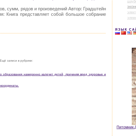
шауб
экон
ов, сумм, рядов и произведений Автор: Градштейн
элек
я: Книга представляет собой большое собрание
элем
ЯЗЫК СА
Ещё записи в рубрике:
о образования намеренно калечит детей, причиняя вред здоровью и
 координаты.
Питомник Д