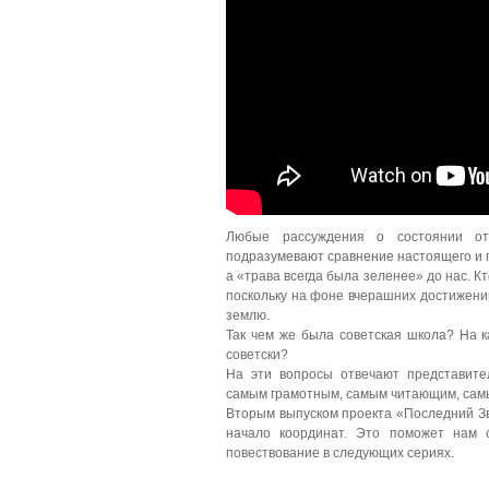
Любые рассуждения о состоянии оте
подразумевают сравнение настоящего и п
а «трава всегда была зеленее» до нас. К
поскольку на фоне вчерашних достиже
землю.
Так чем же была советская школа? На к
советски?
На эти вопросы отвечают представител
самым грамотным, самым читающим, сам
Вторым выпуском проекта «Последний Зв
начало координат. Это поможет нам 
повествование в следующих сериях.