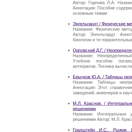
Автор: Горлова Л.А. Назва
Аннотация: Пособие содерж
основным темам
Энгельгардт / Физические м
Название: Физические мет
Автор: Энгельгардт Анно
биологии и те поразительные
Орловский Д.Г. / Неопредел
Название: Неопределенный
Учебное пособие посвя
интегралов. Техника вычисл
Брычков Ю.А. / Таблицы не
Название: Таблицы неопр
Аннотация: Этот справочн
заведений, инженеров и нау
М.Л. Краснов. / Интеграль
решениями
Название: Интегральные 
решениями Автор: М.Л. Крас
Градштейн И.С., Рыжик 