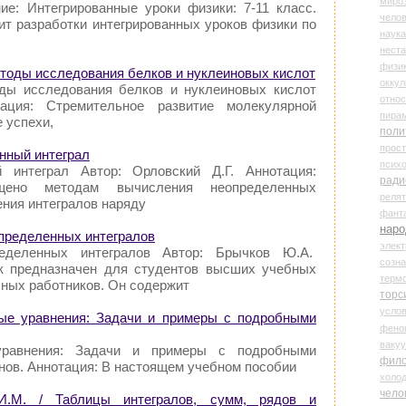
миро
ние: Интегрированные уроки физики: 7-11 класс.
чело
ит разработки интегрированных уроков физики по
наука
нест
физи
етоды исследования белков и нуклеиновых кислот
оккул
оды исследования белков и нуклеиновых кислот
относ
тация: Стремительное развитие молекулярной
пира
 успехи,
поли
прос
енный интеграл
психо
 интеграл Автор: Орловский Д.Г. Аннотация:
ради
щено методам вычисления неопределенных
реля
ения интегралов наряду
фант
наро
определенных интегралов
элект
еделенных интегралов Автор: Брычков Ю.А.
созн
ик предназначен для студентов высших учебных
терм
чных работников. Он содержит
торс
усло
ные уравнения: Задачи и примеры с подробными
фено
ваку
уравнения: Задачи и примеры с подробными
фил
нов. Аннотация: В настоящем учебном пособии
холо
чело
И.М. / Таблицы интегралов, сумм, рядов и