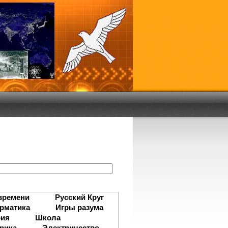
:
времени
Русский Круг
рматика
Игры разума
рия
Школа
рика
Электричество