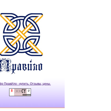
ёр ПравИло - купить. Отзывы, цены.