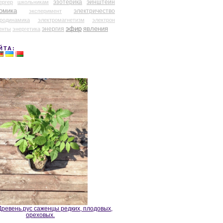
эзотерика
эйнштейн
ергер
школьникам
омика
электричество
эксперимент
тродинамика
электромагнетизм
электрон
эфир
энергия
явления
енты
энергетика
ЙТА:
ревень.рус саженцы редких, плодовых,
ореховых.