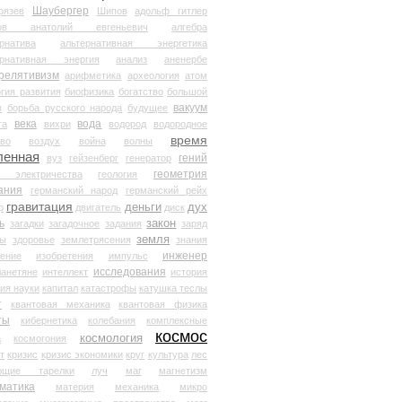
Шаубергер
рязев
Шипов
адольф гитлер
мов анатолий евгеньевич
алгебра
рнатива
альтернативная энергетика
ернативная энергия
анализ
аненербе
релятивизм
арифметика
археология
атом
гия развития
биофизика
богатство
большой
вакуум
в
борьба русского народа
будущее
века
вода
та
вихри
водород
водородное
время
иво
воздух
война
волны
ленная
гений
вуз
гейзенберг
генератор
геометрия
й электричества
геология
ания
германский народ
германский рейх
гравитация
деньги
дух
р
двигатель
диск
ь
закон
загадки
загадочное
задания
заряд
земля
ды
здоровье
землетрясения
знания
инженер
чение
изобретения
импульс
исследования
ланетяне
интеллект
история
ия науки
капитал
катастрофы
катушка теслы
т
квантовая механика
квантовая физика
ты
кибернетика
колебания
комплексные
космос
космология
а
космогония
т
кризис
кризис экономики
круг
культура
лес
ющие тарелки
луч
маг
магнетизм
матика
материя
механика
микро