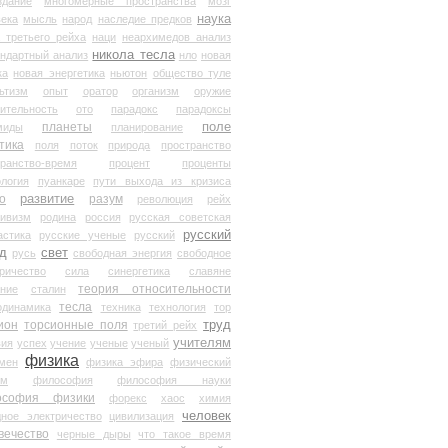
здание
многомерные пространства
мозг
наука
века
мысль
народ
наследие предков
 третьего рейха
наци
неархимедов анализ
никола тесла
андартный анализ
нло
новая
ка
новая энергетика
ньютон
общество туле
ьтизм
опыт
оратор
организм
оружие
ительность
ото
парадокс
парадоксы
планеты
поле
миды
планирование
тика
поля
поток
природа
пространство
транство-время
процент
проценты
логия
пуанкаре
пути выхода из кризиса
о
развитие
разум
революция
рейх
тивизм
родина
россия
русская советская
русский
астика
русские ученые
русский
д
свет
русь
свободная энергия
свободное
ричество
сила
синергетика
славяне
теория относительности
ание
сталин
тесла
одинамика
техника
технология
тор
труд
ион
торсионные поля
третий рейх
учителям
вия
успех
учение
ученые
ученый
физика
мен
физика эфира
физический
ум
философия
философия науки
ософия физики
форекс
хаос
химия
человек
дное электричество
цивилизация
вечество
черные дыры
что такое время