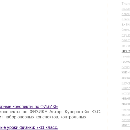
Тими
аки
альте
альт
анти
биоло
взры
валю
топл
все
гени
герм
гитле
жизн
звез
излу
иноп
истор
кван
кван
порные конспекты по ФИЗИКЕ
числ
 конспекты по ФИЗИКЕ Автор: Куперштейн Ю.С.
креди
т набор опорных конспектов, контрольных
лета
мате
ые уроки физики: 7-11 класс.