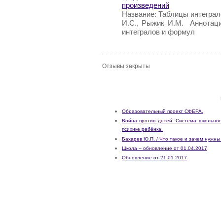
произведений
Название: Таблицы интеграл
И.С., Рыжик И.М. Аннотаци
интегралов и формул
Отзывы закрыты
Образовательный проект СФЕРА.
Война против детей. Система школьног
психике ребёнка.
Бахарев Ю.П. / Что такое и зачем нужны
Школа – обновление от 01.04.2017
Обновление от 21.01.2017