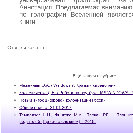
универсальная философия Авт
Аннотация: Предлагаемая вниманию 
по голографии Вселенной являетс
книги
Отзывы закрыты
Ещё записи в рубрике:
Меженный О.А. / Windows 7. Краткий справочник
Колесниченко Д.Н. / Работа на ноутбуке. MS WINDOWS- 
Новый виток цифровой колонизации России
Обновление от 21.01.2017
Темирязев Н.Н., Финкова М.А., Прокди Р.Г. – Планше
родителей (Просто о сложном) – 2015.