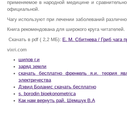
применяемое в народной медицине и сравнительно
официальной.
Чагу используют при лечении заболеваний различно
Книга рекомендована для широкого круга читателей.
Скачать в pdf ( 2,2 МБ):
Е. М. Сбитнева / Гриб чага 
vixri.com
шипов г.и
заряд земли
скачать бесплатно френкель я.и. теория яв
электричества
Дэвид Боданис скачать бесплатно
s. borodin bioekonometrica
Как нам вернуть рай. Шемшук В.А