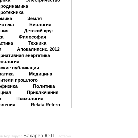
тродинамика
ротехника
омика
Земля
иотека
Биология
ания
Детский круг
ка
Философия
стика
Техника
я
Апокалипсис. 2012
рнативная энергетика
опология
ские публикации
матика
Медицина
ители прошлого
офизика
Политика
нциал
Приключения
о
Психология
вления
Relata Refero
Бахарев Ю.П.
ов
Аюр Кирусс
Кастерин