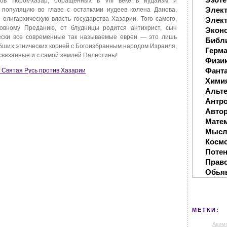
ков тюрок-хазар, обращенных в VIII веке в иудаизм и
Элек
популяцию во главе с остатками иудеев колена Данова,
олигархическую власть государства Хазарии. Того самого,
Элект
рковному Преданию, от блудницы родится антихрист, сын
Экон
чески все современные так называемые евреи — это лишь
Библ
обших этнических корней с Богоизбранным народом Израиля,
Герм
 связанные и с самой землей Палестины!
Физи
Фанта
/ Святая Русь против Хазарии
Хими
Альте
Антр
Автор
Мате
Мысл
Косм
Поте
Прав
Обья
МЕТКИ:
Аким