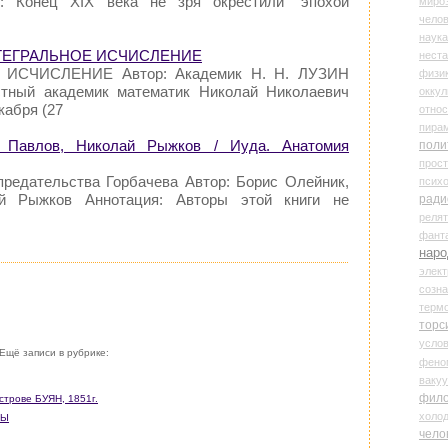
я: Конец XIX века не зря окрестили "эпохой
миро
чело
наука
 ИНТЕГРАЛЬНОЕ ИСЧИСЛЕНИЕ
нест
 ИСЧИСЛЕНИЕ Автор: Академик Н. Н. ЛУЗИН
физи
стный академик математик Николай Николаевич
оккул
кабря (27
относ
пира
 Павлов, Николай Рыжков / Иуда. Анатомия
поли
прос
предательства Горбачева Автор: Борис Олейник,
психо
й Рыжков Аннотация: Авторы этой книги не
ради
реля
фант
наро
элект
созн
терм
торс
усло
Ещё записи в рубрике:
фено
ваку
фил
строве БУЯН, 1851г.
холо
НЫ
чело