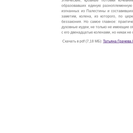
этнические, кровные потомки кочевни
образовавших единую разноплеменную 
изгнанных из Палестины и составивших 
заметим, колена, из которого, по це
беззакония. Но самое главное: практи
духовные иудеи, не только не имеющие 
с его двенадцатью коленами, но никак не
Скачать в pdf (7,18 МБ):
Татьяна Грачева 