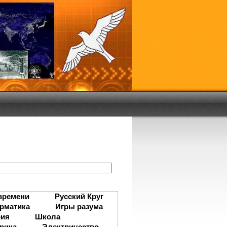
:
времени
Русский Круг
рматика
Игры разума
рия
Школа
рика
Электричество