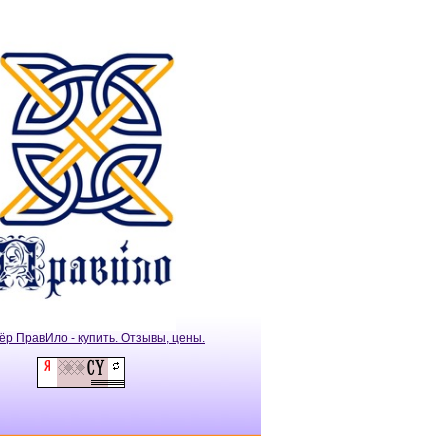
ёр ПравИло - купить. Отзывы, цены.