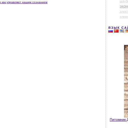
шауб
ли как управляют нашим сознанием
экон
элек
элем
ЯЗЫК СА
Питомник Д