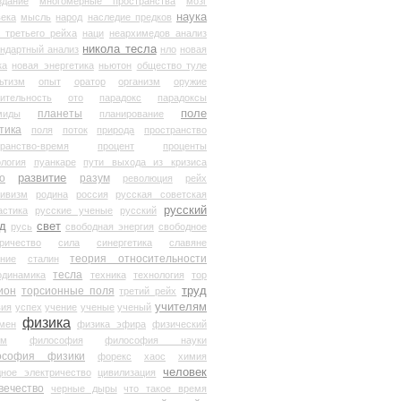
здание
многомерные пространства
мозг
наука
века
мысль
народ
наследие предков
 третьего рейха
наци
неархимедов анализ
никола тесла
андартный анализ
нло
новая
ка
новая энергетика
ньютон
общество туле
ьтизм
опыт
оратор
организм
оружие
ительность
ото
парадокс
парадоксы
планеты
поле
миды
планирование
тика
поля
поток
природа
пространство
транство-время
процент
проценты
логия
пуанкаре
пути выхода из кризиса
о
развитие
разум
революция
рейх
тивизм
родина
россия
русская советская
русский
астика
русские ученые
русский
д
свет
русь
свободная энергия
свободное
ричество
сила
синергетика
славяне
теория относительности
ание
сталин
тесла
одинамика
техника
технология
тор
труд
ион
торсионные поля
третий рейх
учителям
вия
успех
учение
ученые
ученый
физика
мен
физика эфира
физический
ум
философия
философия науки
ософия физики
форекс
хаос
химия
человек
дное электричество
цивилизация
вечество
черные дыры
что такое время