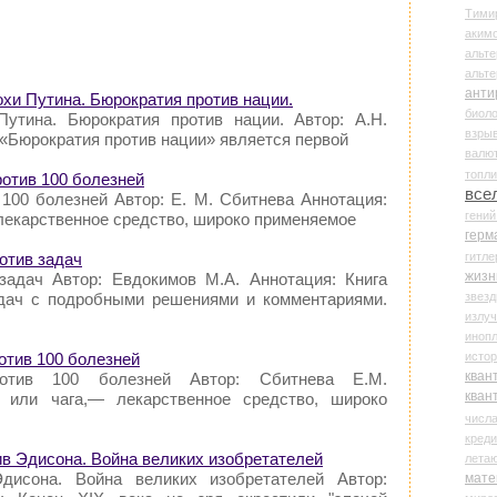
Тими
аки
альте
альт
анти
охи Путина. Бюрократия против нации.
биоло
Путина. Бюрократия против нации. Автор: А.Н.
взры
 «Бюрократия против нации» является первой
валю
топл
против 100 болезней
все
 100 болезней Автор: Е. М. Сбитнева Аннотация:
гени
– лекарственное средство, широко применяемое
герм
гитле
отив задач
жизн
задач Автор: Евдокимов М.А. Аннотация: Книга
звез
дач с подробными решениями и комментариями.
излу
иноп
истор
ротив 100 болезней
кван
ротив 100 болезней Автор: Сбитнева Е.М.
кван
, или чага,— лекарственное средство, широко
числ
креди
тив Эдисона. Война великих изобретателей
лета
дисона. Война великих изобретателей Автор:
мате