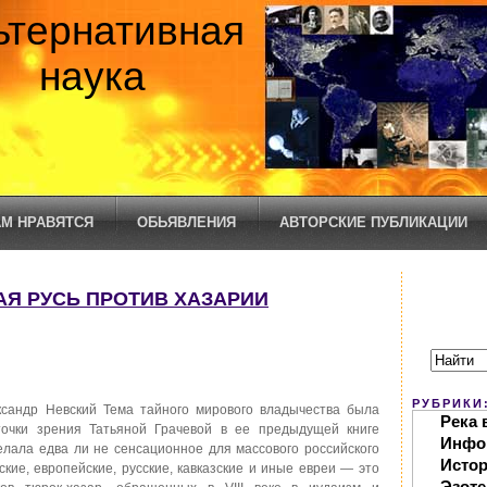
ьтернативная
наука
М НРАВЯТСЯ
ОБЬЯВЛЕНИЯ
АВТОРСКИЕ ПУБЛИКАЦИИ
ТАЯ РУСЬ ПРОТИВ ХАЗАРИИ
РУБРИКИ
ксандр Невский Тема тайного мирового владычества была
Река 
очки зрения Татьяной Грачевой в ее предыдущей книге
Инфо
лала едва ли не сенсационное для массового российского
Исто
кие, европейские, русские, кавказские и иные евреи — это
Эзоте