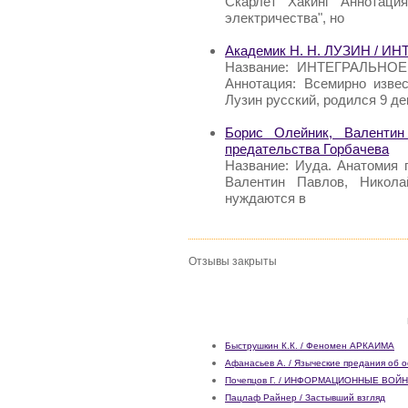
Скарлет Хакинг Аннотаци
электричества", но
Академик Н. Н. ЛУЗИН /
Название: ИНТЕГРАЛЬНОЕ
Аннотация: Всемирно изве
Лузин русский, родился 9 де
Борис Олейник, Валентин
предательства Горбачева
Название: Иуда. Анатомия 
Валентин Павлов, Никола
нуждаются в
Отзывы закрыты
Быструшкин К.К. / Феномен АРКАИМА
Афанасьев А. / Языческие предания об о
Почепцов Г. / ИНФОРМАЦИОННЫЕ ВОЙ
Пацлаф Райнер / Застывший взгляд