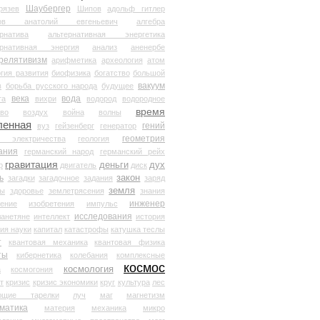
Шаубергер
рязев
Шипов
адольф гитлер
мов анатолий евгеньевич
алгебра
рнатива
альтернативная энергетика
ернативная энергия
анализ
аненербе
релятивизм
арифметика
археология
атом
гия развития
биофизика
богатство
большой
вакуум
в
борьба русского народа
будущее
века
вода
та
вихри
водород
водородное
время
иво
воздух
война
волны
ленная
гений
вуз
гейзенберг
генератор
геометрия
й электричества
геология
ания
германский народ
германский рейх
гравитация
деньги
дух
р
двигатель
диск
ь
закон
загадки
загадочное
задания
заряд
земля
ды
здоровье
землетрясения
знания
инженер
чение
изобретения
импульс
исследования
ланетяне
интеллект
история
ия науки
капитал
катастрофы
катушка теслы
т
квантовая механика
квантовая физика
ты
кибернетика
колебания
комплексные
космос
космология
а
космогония
т
кризис
кризис экономики
круг
культура
лес
ющие тарелки
луч
маг
магнетизм
матика
материя
механика
микро