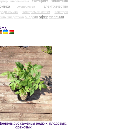
эзотерика
эйнштейн
ергер
школьникам
омика
электричество
эксперимент
тродинамика
электромагнетизм
электрон
эфир
энергия
явления
енты
энергетика
ЙТА:
ревень.рус саженцы редких, плодовых,
ореховых.