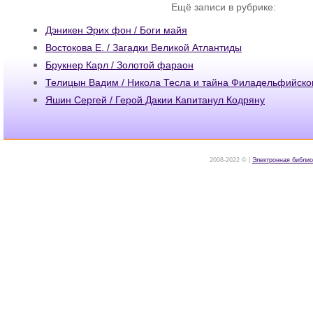
Ещё записи в рубрике:
Дэникен Эрих фон / Боги майя
Востокова Е. / Загадки Великой Атлантиды
Брукнер Карл / Золотой фараон
Телицын Вадим / Никола Тесла и тайна Филадельфийско
Яшин Сергей / Герой Дакии Капитанул Кодряну
2008-2022 © |
Электронная библио