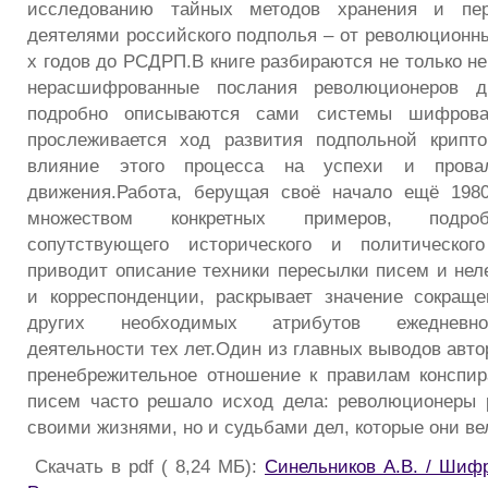
исследованию тайных методов хранения и пе
деятелями российского подполья – от революционны
х годов до РСДРП.В книге разбираются не только н
нерасшифрованные послания революционеров д
подробно описываются сами системы шифрова
прослеживается ход развития подпольной крипт
влияние этого процесса на успехи и прова
движения.Работа, берущая своё начало ещё 1980
множеством конкретных примеров, подро
сопутствующего исторического и политическог
приводит описание техники пересылки писем и нел
и корреспонденции, раскрывает значение сокращ
других необходимых атрибутов ежедневн
деятельности тех лет.Один из главных выводов автор
пренебрежительное отношение к правилам конспи
писем часто решало исход дела: революционеры 
своими жизнями, но и судьбами дел, которые они ве
Скачать в pdf ( 8,24 МБ):
Синельников А.В. / Шиф