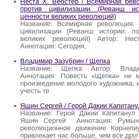
Неста X. Вебстер / Всемирная рев
против цивилизации (Реванш ис
ценности великих революций)
Название: Всемирная революция. 
цивилизации (Реванш истории: л
великих революций) Автор: Нес
Аннотация: Сегодня,
Владимир Зазубрин / Щепка
Название: Щепка Автор: Влад
Аннотация: Повесть «Щепка» не 
произведение молодого художника, 
учесть те
Яшин Сергей / Герой Дакии Капитану
Название: Герой Дакии Капитанул 
Яшин Сергей Аннотация: Румынс
революционное движение Корнели
привлекает нас больше, чем все дру