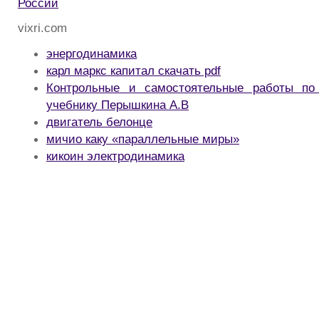
России
vixri.com
энергодинамика
карл маркс капитал скачать pdf
Контрольные и самостоятельные работы по
учебнику Перышкина А.В
двигатель белонце
мичио каку «параллельные миры»
кикоин электродинамика