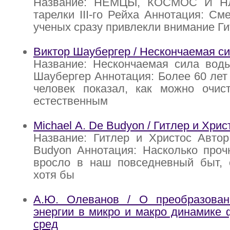
Название: НЕМЦЫ, КОСМОС И Н
тарелки III-го Рейха Аннотация: См
ученых сразу привлекли внимание Ги
Виктор Шаубергер / Нескончаемая с
Название: Нескончаемая сила воды
Шаубергер Аннотация: Более 60 лет 
человек показал, как можно очис
естественным
Michael А. De Budyon / Гитлер и Хрис
Название: Гитлер и Христос Автор
Budyon Аннотация: Насколько проч
вросло в наш повседневный быт, с
хотя бы
А.Ю. Олеванов / О преобразован
энергии в микро и макро динамике
сред