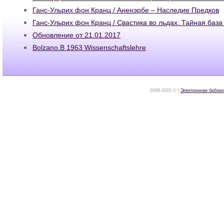
Ганс-Ульрих фон Кранц / Аненэрбе – Наследие Предков
Ганс-Ульрих фон Кранц / Свастика во льдах. Тайная база
Обновление от 21.01.2017
Bolzano.B 1963 Wissenschaftslehre
2008-2022 © |
Электронная библио