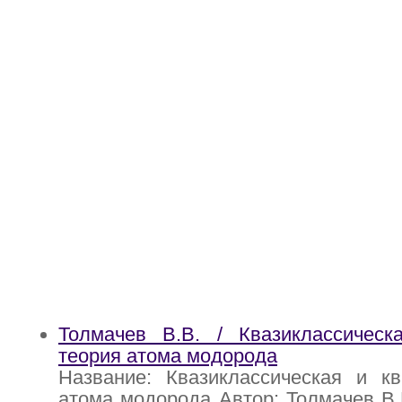
Толмачев В.В. / Квазиклассическ
теория атома модорода
Название: Квазиклассическая и кв
атома модорода Автор: Толмачев В.