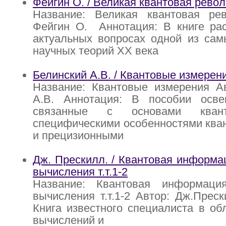
Фейгин О. / Великая квантовая рево
Название: Великая квантовая ре
Фейгин О. Аннотация: В книге рас
актуальных вопросах одной из са
научных теорий XX века
Белинский А.В. / Квантовые измерен
Название: Квантовые измерения Ав
А.В. Аннотация: В пособии осв
связанные с основами квант
специфическими особенностями ква
и прецизионными
Дж. Прескилл. / Квантовая информа
вычисления т.т.1-2
Название: Квантовая информаци
вычисления т.т.1-2 Автор: Дж.Преск
Книга известного специалиста в об
вычислений и