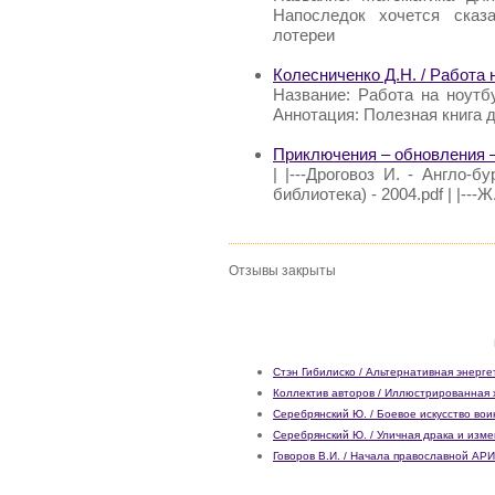
Напоследок хочется сказа
лотереи
Колесниченко Д.Н. / Работа
Название: Работа на ноут
Аннотация: Полезная книга 
Приключения – обновления –
| |---Дроговоз И. - Англо-б
библиотека) - 2004.pdf | |---
Отзывы закрыты
Стэн Гибилиско / Альтернативная энерге
Коллектив авторов / Иллюстрированная 
Серебрянский Ю. / Боевое искусство во
Серебрянский Ю. / Уличная драка и изм
Говоров В.И. / Начала православной АР