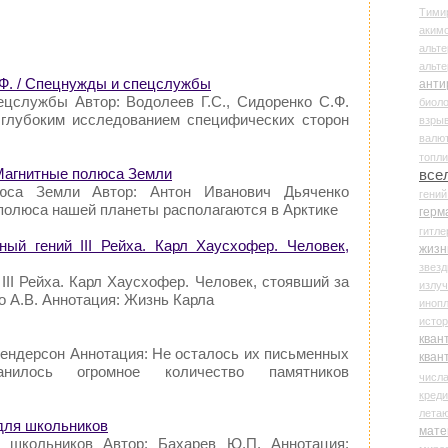
Тими
аки
альте
альт
.Ф. / Спецнужды и спецслужбы
анти
цслужбы Автор: Водолеев Г.С., Сидоренко С.Ф.
биоло
 глубоким исследованием специфических сторон
взры
валю
топл
 Магнитные полюса Земли
все
юса Земли Автор: Антон Иванович Дьяченко
гени
полюса нашей планеты располагаются в Арктике
герм
гитле
ный гений III Рейха. Карл Хаусхофер. Человек,
жизн
звез
III Рейха. Карл Хаусхофер. Человек, стоявший за
излу
о A.B. Аннотация: Жизнь Карла
иноп
истор
кван
Хендерсон Аннотация: Не осталось их письменных
кван
анилось огромное количество памятников
числ
креди
лета
для школьников
мате
 школьников Автор: Бахарев Ю.П. Аннотация: