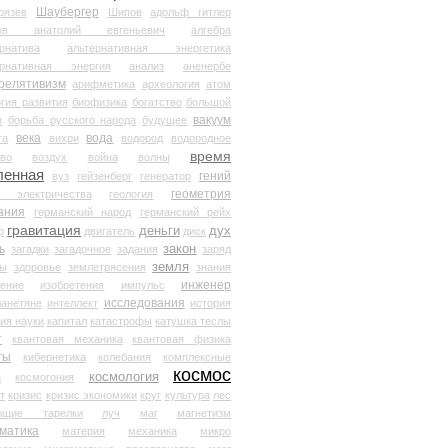
Шаубергер
рязев
Шипов
адольф гитлер
мов анатолий евгеньевич
алгебра
рнатива
альтернативная энергетика
ернативная энергия
анализ
аненербе
релятивизм
арифметика
археология
атом
гия развития
биофизика
богатство
большой
вакуум
в
борьба русского народа
будущее
века
вода
та
вихри
водород
водородное
время
иво
воздух
война
волны
ленная
гений
вуз
гейзенберг
генератор
геометрия
й электричества
геология
ания
германский народ
германский рейх
гравитация
деньги
дух
р
двигатель
диск
ь
закон
загадки
загадочное
задания
заряд
земля
ды
здоровье
землетрясения
знания
инженер
чение
изобретения
импульс
исследования
ланетяне
интеллект
история
ия науки
капитал
катастрофы
катушка теслы
т
квантовая механика
квантовая физика
ты
кибернетика
колебания
комплексные
космос
космология
а
космогония
т
кризис
кризис экономики
круг
культура
лес
ющие тарелки
луч
маг
магнетизм
матика
материя
механика
микро