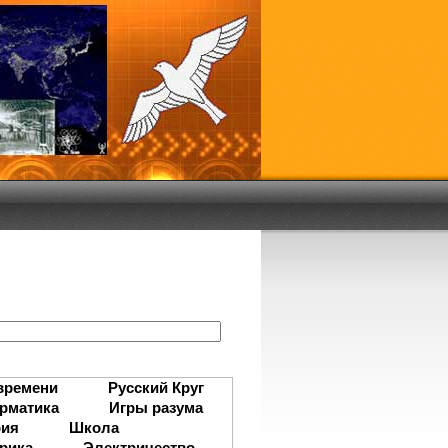
:
времени
Русский Круг
рматика
Игры разума
рия
Школа
рика
Электричество