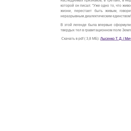
наследуемых признаков; в третьих, в не
которой он писал: “Уже одно то, что жи
жизни, перестает быть живым, говор
неразрывным диалектическим единством
В этой легенде была впервые сформули
твердых тел в гравитационном поле Земл
Скачать в pdf ( 3,8 МБ):
Лысенко Т. Д. / М