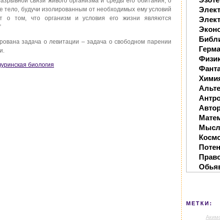
разрывной связи живого организма и среды его обитания, о
Элек
вое тело, будучи изолированным от необходимых ему условий
ит о том, что организм и условия его жизни являются
Элект
”
Экон
Библ
рована задача о левитации – задача о свободном парении
Герм
и.
Физи
ичуринская биология
Фанта
Хими
Альте
Антр
Автор
Мате
Мысл
Косм
Поте
Прав
Обья
МЕТКИ:
Аким