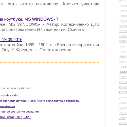
миро
ть хоть что-то позитивное. Кое-что участник
чело
наука
нест
 на ноутбуке. MS WINDOWS- 7
физи
буке. MS WINDOWS- 7 Автор: Колесниченко Д.Н.
оккул
для пользователей ИТ технологий. Скачать
относ
пира
 19.09.2016
поли
урская война 1899—1902 гг. (Военно-историческая
прос
Ж. Ону. К. Френцель - Смерть консулу.
психо
ради
реля
фант
наро
элект
созн
терм
Ещё записи в рубрике:
торс
тика без тайн
усло
хронология истории Российского государства в портретах
фено
инов Аркона
ваку
ененное состояние сознания
фил
ИФМЕТИКИ, 2011, 242 с
холо
чело