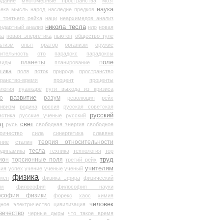
здание
многомерные пространства
мозг
наука
века
мысль
народ
наследие предков
 третьего рейха
наци
неархимедов анализ
никола тесла
андартный анализ
нло
новая
ка
новая энергетика
ньютон
общество туле
ьтизм
опыт
оратор
организм
оружие
ительность
ото
парадокс
парадоксы
планеты
поле
миды
планирование
тика
поля
поток
природа
пространство
транство-время
процент
проценты
логия
пуанкаре
пути выхода из кризиса
о
развитие
разум
революция
рейх
тивизм
родина
россия
русская советская
русский
астика
русские ученые
русский
д
свет
русь
свободная энергия
свободное
ричество
сила
синергетика
славяне
теория относительности
ание
сталин
тесла
одинамика
техника
технология
тор
труд
ион
торсионные поля
третий рейх
учителям
вия
успех
учение
ученые
ученый
физика
мен
физика эфира
физический
ум
философия
философия науки
ософия физики
форекс
хаос
химия
человек
дное электричество
цивилизация
вечество
черные дыры
что такое время