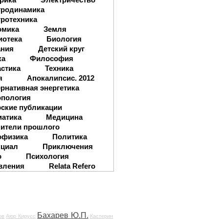
тродинамика
ротехника
омика
Земля
иотека
Биология
ания
Детский круг
ка
Философия
стика
Техника
я
Апокалипсис. 2012
рнативная энергетика
опология
ские публикации
матика
Медицина
ители прошлого
офизика
Политика
нциал
Приключения
о
Психология
вления
Relata Refero
Бахарев Ю.П.
ов
Аюр Кирусс
Кастерин