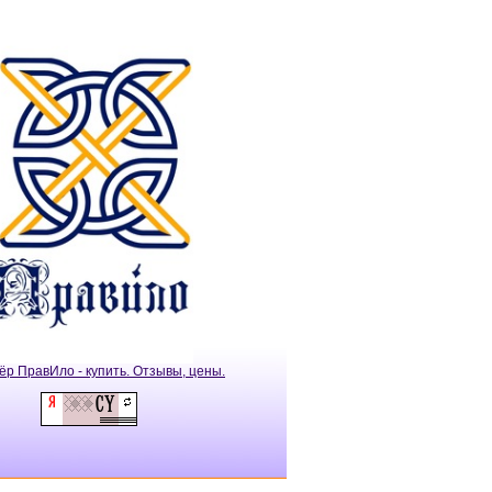
ёр ПравИло - купить. Отзывы, цены.