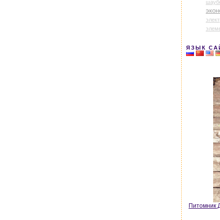
шауб
экон
элек
элем
ЯЗЫК СА
Питомник Д