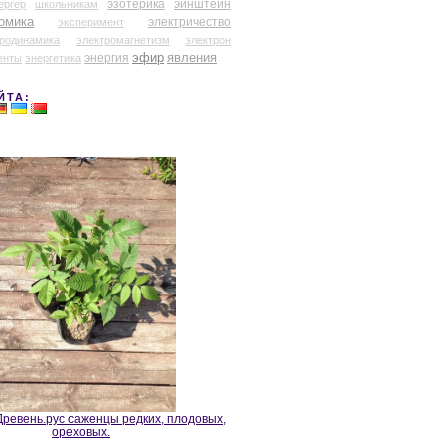
эзотерика
эйнштейн
ергер
школьникам
омика
электричество
эксперимент
тродинамика
электромагнетизм
электрон
эфир
энергия
явления
енты
энергетика
ЙТА:
ревень.рус саженцы редких, плодовых,
ореховых.