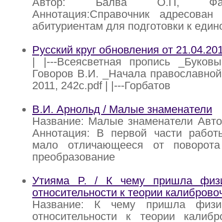
Автор: Балва О.П, Фа
Аннотация:Справочник адресован
абитуриентам для подготовки к един
Русский круг обновления от 21.04.20
| |---Всеясветная пропись _Буковы 
Говоров В.И. _Начала православн
2011, 242с.pdf | |---Горбатов
В.И. Арнольд / Малые знаменатели
Название: Малые знаменатели Авто
Аннотация: В первой части работы
мало отличающееся от поворота
преобразование
Утияма P. / К чему пришла физ
относительности к теории калиброво
Название: К чему пришла физи
относительности к теории калибр