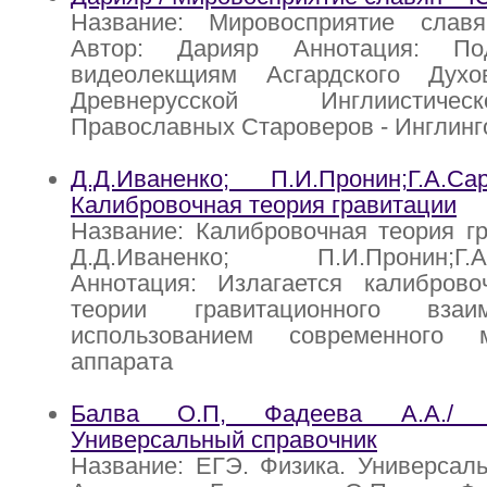
Название: Мировосприятие сл
Автор: Дарияр Аннотация: По
видеолекщиям Асгардского Духо
Древнерусской Инглиистиче
Православных Староверов - Инглинг
Д.Д.Иваненко; П.И.Пронин;Г.А.С
Калибровочная теория гравитации
Название: Калибровочная теория гр
Д.Д.Иваненко; П.И.Пронин;Г.А.
Аннотация: Излагается калибров
теории гравитационного взаи
использованием современного м
аппарата
Балва О.П, Фадеева А.А./ 
Универсальный справочник
Название: ЕГЭ. Физика. Универсал