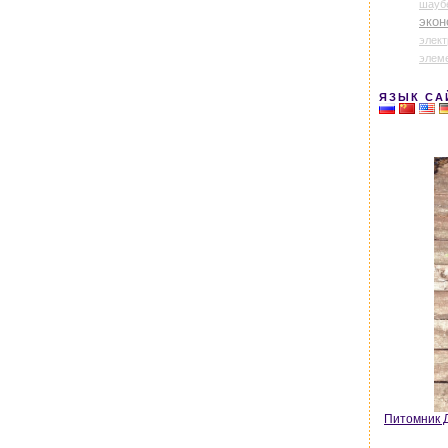
шауб
экон
элек
элем
ЯЗЫК СА
Питомник Д