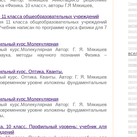
Тими
а «Физика. 10 класс», авторы Г.Я Мякишев,
аки
альте
я 11 класса общеобразовательных учреждений
альт
для 11 класса общеобразовательных учреждений
анти
чебник написан по программе курса физики для 7
биоло
взры
валю
фильный курс.Молекулярная
топл
ный курс.Молекулярная Автор: Г. Я. Мякишев
все
наука. методы научного познания Физика –
гени
герм
гитле
ильный курс. Оптика. Кванты.
жизн
ый курс. Оптика. Кванты. Автор: Г. Я. Мякишев
звез
 современном уровне изложены фундаментальные
излу
иноп
истор
фильный курс.Молекулярная
кван
ный курс.Молекулярная Автор: Г. Я. Мякишев
кван
 современном уровне изложены фундаментальные
ы,
числ
креди
а. 10 класс. Профильный уровень: учебник для
лета
ждений
мате