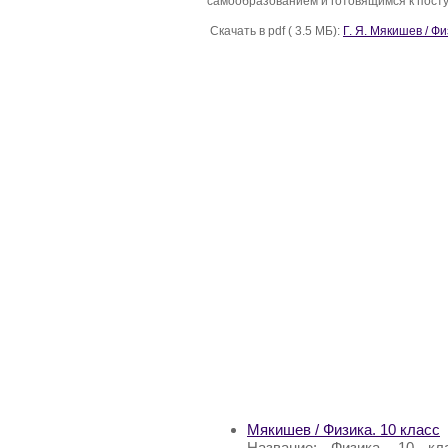
самообразованием и готовящимся к посту
Скачать в pdf ( 3.5 МБ):
Г. Я. Мякишев / Ф
Мякишев / Физика. 10 класс
Название: Физика. 10 кл