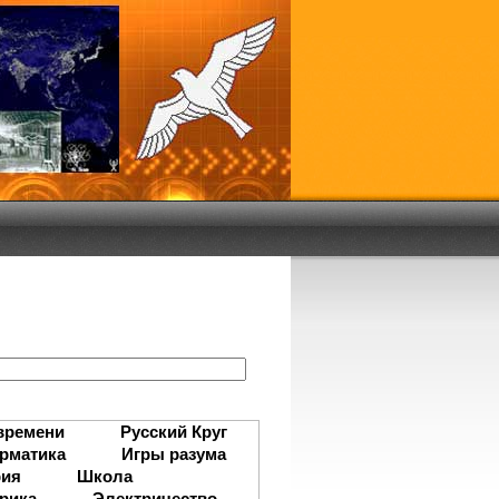
:
времени
Русский Круг
рматика
Игры разума
рия
Школа
рика
Электричество