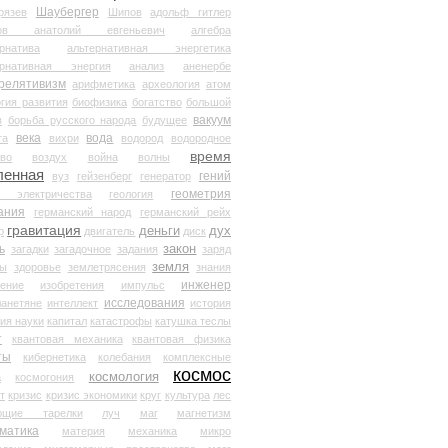
Шаубергер
рязев
Шипов
адольф гитлер
мов анатолий евгеньевич
алгебра
рнатива
альтернативная энергетика
ернативная энергия
анализ
аненербе
релятивизм
арифметика
археология
атом
гия развития
биофизика
богатство
большой
вакуум
в
борьба русского народа
будущее
века
вода
та
вихри
водород
водородное
время
иво
воздух
война
волны
ленная
гений
вуз
гейзенберг
генератор
геометрия
й электричества
геология
ания
германский народ
германский рейх
гравитация
деньги
дух
р
двигатель
диск
ь
закон
загадки
загадочное
задания
заряд
земля
ды
здоровье
землетрясения
знания
инженер
чение
изобретения
импульс
исследования
ланетяне
интеллект
история
ия науки
капитал
катастрофы
катушка теслы
т
квантовая механика
квантовая физика
ты
кибернетика
колебания
комплексные
космос
космология
а
космогония
т
кризис
кризис экономики
круг
культура
лес
ющие тарелки
луч
маг
магнетизм
матика
материя
механика
микро