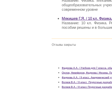
Название: Физика. Механик
общеобразовательных учреж
современном уровне
Мякишев Г.Я. / 10 кл. Физик
Название: 10 кл. Физика. 
пособии решены и в больши
Отзывы закрыты
Фадеева А.А. / Учебник для 7 класса. 
Орлов, Никифоров, Фадеева / Физика. П
Фадеева А.А. / 9 класс. Академический 
Волков В.А. / 9 класс_Поурочные разраб
Волков В.А. / 8 класс Поурочные разраб