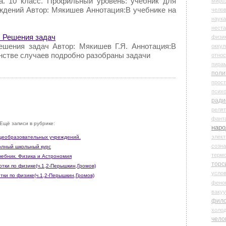
а. 10 класс. Профильный уровень: учебник для
миро
дений Автор: Мякишев Аннотация:В учебнике на
чело
наука
нест
а. Решения задач
физи
Решения задач Автор: Мякишев Г.Я. Аннотация:В
оккул
нстве случаев подробно разобраны задачи
относ
пира
поли
прос
психо
ради
реля
фант
Ещё записи в рубрике:
наро
элект
общеобразовательных учреждений.
созн
олный школьный курс
терм
учебник. Физика и Астрономия
торс
отки по физике(ч.1,2-Перышкин,Громов)
усло
отки по физике(ч.1,2-Перышкин,Громов)
фено
ваку
фил
холо
чело