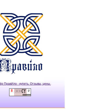
ёр ПравИло - купить. Отзывы, цены.