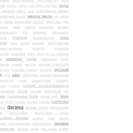
здание
многомерные пространства
мозг
наука
века
мысль
народ
наследие предков
 третьего рейха
наци
неархимедов анализ
никола тесла
андартный анализ
нло
новая
ка
новая энергетика
ньютон
общество туле
ьтизм
опыт
оратор
организм
оружие
ительность
ото
парадокс
парадоксы
планеты
поле
миды
планирование
тика
поля
поток
природа
пространство
транство-время
процент
проценты
логия
пуанкаре
пути выхода из кризиса
о
развитие
разум
революция
рейх
тивизм
родина
россия
русская советская
русский
астика
русские ученые
русский
д
свет
русь
свободная энергия
свободное
ричество
сила
синергетика
славяне
теория относительности
ание
сталин
тесла
одинамика
техника
технология
тор
труд
ион
торсионные поля
третий рейх
учителям
вия
успех
учение
ученые
ученый
физика
мен
физика эфира
физический
ум
философия
философия науки
ософия физики
форекс
хаос
химия
человек
дное электричество
цивилизация
вечество
черные дыры
что такое время