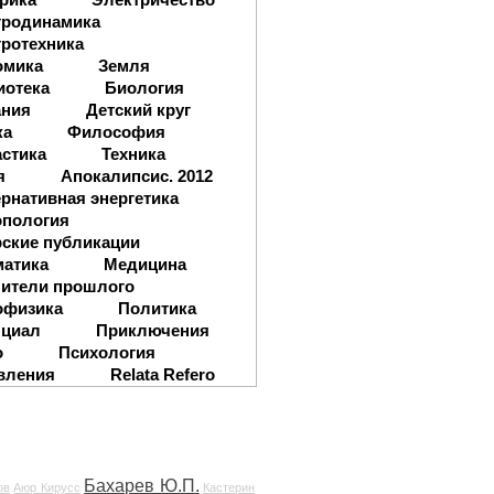
тродинамика
ротехника
омика
Земля
иотека
Биология
ания
Детский круг
ка
Философия
стика
Техника
я
Апокалипсис. 2012
рнативная энергетика
опология
ские публикации
матика
Медицина
ители прошлого
офизика
Политика
нциал
Приключения
о
Психология
вления
Relata Refero
Бахарев Ю.П.
ов
Аюр Кирусс
Кастерин