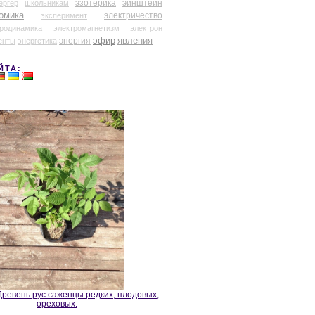
эзотерика
эйнштейн
ергер
школьникам
омика
электричество
эксперимент
тродинамика
электромагнетизм
электрон
эфир
энергия
явления
енты
энергетика
ЙТА:
ревень.рус саженцы редких, плодовых,
ореховых.