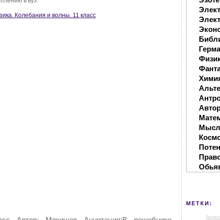
плению в вуз.
Элек
изика. Колебания и волны. 11 класс
Элект
Экон
Библ
Герм
Физи
Фанта
Хими
Альте
Антр
Автор
Мате
Мысл
Косм
Поте
Прав
Обья
МЕТКИ:
Аким
асс Автор: Мякишев Аннотация:В решебнике